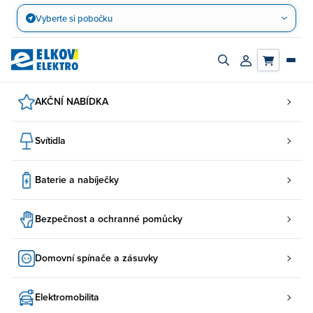
Přejít
Vyberte si pobočku
na
obsah
Zapnout/vypnout
Přihlásit/registro
vyhledávací
účet
panel
AKČNÍ NABÍDKA
Svítidla
Baterie a nabíječky
Bezpečnost a ochranné pomůcky
Domovní spínače a zásuvky
Elektromobilita