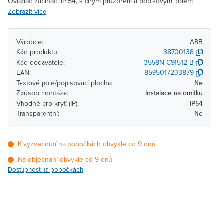
Ovládač zapínací IP 54, s čirým průzorem a popisovým polem
Zobrazit více
Výrobce:
ABB
Kód produktu:
38700138
Kód dodavatele:
3558N-C91512 B
EAN:
8595017203879
Textové pole/popisovací plocha:
Ne
Způsob montáže:
Instalace na omítku
Vhodné pro krytí (IP):
IP54
Transparentní:
Ne
K vyzvednutí na pobočkách obvykle do 9 dnů
Na objednání obvykle do 9 dnů
Dostupnost na pobočkách