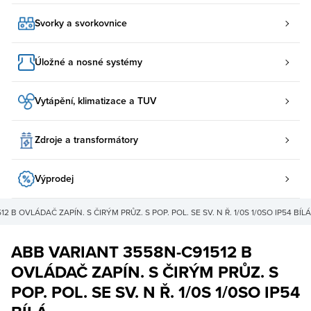
Svorky a svorkovnice
Úložné a nosné systémy
Vytápění, klimatizace a TUV
Zdroje a transformátory
Výprodej
 B OVLÁDAČ ZAPÍN. S ČIRÝM PRŮZ. S POP. POL. SE SV. N Ř. 1/0S 1/0SO IP54 BÍLÁ
ABB VARIANT 3558N-C91512 B
OVLÁDAČ ZAPÍN. S ČIRÝM PRŮZ. S
POP. POL. SE SV. N Ř. 1/0S 1/0SO IP54