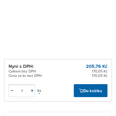
Zastávka u Brna
Na objednání obvykle do
9 dnů
Zlín
Na objednání obvykle do
9 dnů
Žďár nad Sázavou
Na objednání obvykle do
9 dnů
Nyní s DPH:
205,76 Kč
Celkem bez DPH:
170,05 Kč
Cena za ks bez DPH:
170,05 Kč
ks
Do košíku