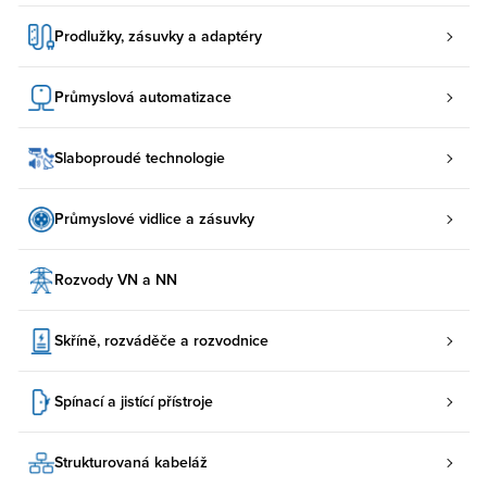
Prodlužky, zásuvky a adaptéry
Průmyslová automatizace
Slaboproudé technologie
Průmyslové vidlice a zásuvky
Rozvody VN a NN
Skříně, rozváděče a rozvodnice
Spínací a jistící přístroje
Strukturovaná kabeláž