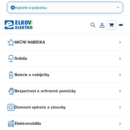
Přejít
Vyberte si pobočku
na
obsah
Zapnout/vypnout
Přihlásit/registro
vyhledávací
účet
panel
AKČNÍ NABÍDKA
Svítidla
Baterie a nabíječky
Bezpečnost a ochranné pomůcky
Domovní spínače a zásuvky
Elektromobilita