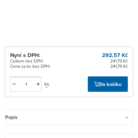
4 dnů
Žďár nad Sázavou
Na objednání obvykle do
4 dnů
Nyní s DPH:
292,57 Kč
Celkem bez DPH:
241,79 Kč
Cena za ks bez DPH:
241,79 Kč
ks
Do košíku
Popis
Zásuvka jednonásobná IP 54, s ochranným kontaktem, s víčkem, s