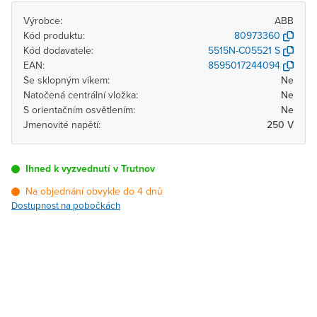
Výrobce:
ABB
Kód produktu:
80973360
Kód dodavatele:
5515N-C05521 S
EAN:
8595017244094
Se sklopným víkem:
Ne
Natočená centrální vložka:
Ne
S orientačním osvětlením:
Ne
Jmenovité napětí:
250 V
Ihned k vyzvednutí v Trutnov
Na objednání obvykle do 4 dnů
Dostupnost na pobočkách
Pobočka
Dostupnost