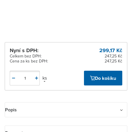
5 dnů
Žďár nad Sázavou
Na objednání obvykle do
5 dnů
Nyní s DPH:
299,17 Kč
Celkem bez DPH:
247,25 Kč
Cena za ks bez DPH:
247,25 Kč
ks
Do košíku
Popis
Zásuvka jednonásobná IP 54, s víčkem, s popisovým polem,
nástěnná