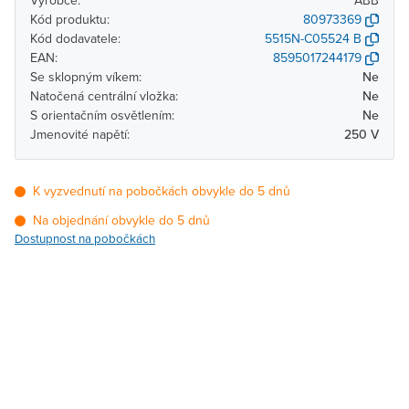
Výrobce:
ABB
Kód produktu:
80973369
Kód dodavatele:
5515N-C05524 B
EAN:
8595017244179
Se sklopným víkem:
Ne
Natočená centrální vložka:
Ne
S orientačním osvětlením:
Ne
Jmenovité napětí:
250 V
K vyzvednutí na pobočkách obvykle do 5 dnů
Na objednání obvykle do 5 dnů
Dostupnost na pobočkách
Pobočka
Dostupnost
Brno - Kšírova
Na objednání obvykle do