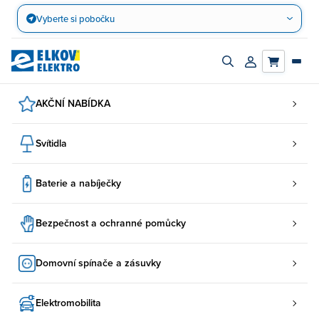
Přejít
Vyberte si pobočku
na
obsah
Zapnout/vypnout
Přihlásit/registro
vyhledávací
účet
panel
AKČNÍ NABÍDKA
Svítidla
Baterie a nabíječky
Bezpečnost a ochranné pomůcky
Domovní spínače a zásuvky
Elektromobilita