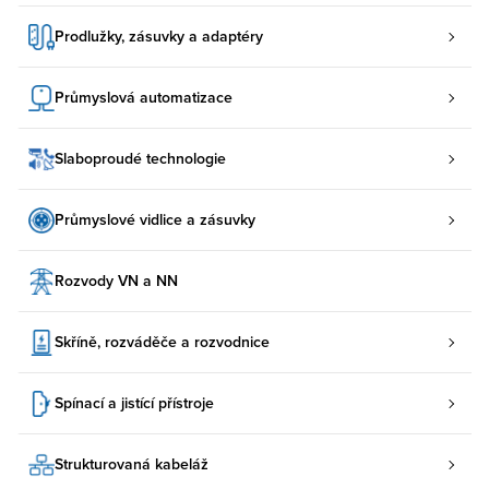
Prodlužky, zásuvky a adaptéry
Průmyslová automatizace
Slaboproudé technologie
Průmyslové vidlice a zásuvky
Rozvody VN a NN
Skříně, rozváděče a rozvodnice
Spínací a jistící přístroje
Strukturovaná kabeláž