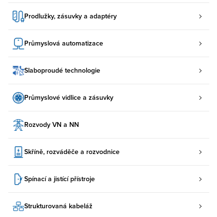
Prodlužky, zásuvky a adaptéry
Průmyslová automatizace
Slaboproudé technologie
Průmyslové vidlice a zásuvky
Rozvody VN a NN
Skříně, rozváděče a rozvodnice
Spínací a jistící přístroje
Strukturovaná kabeláž