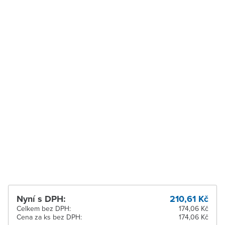
Vysoké Mýto
K vyzvednutí do 2
pracovních dnů
Zábřeh
K vyzvednutí do 2
pracovních dnů
Zastávka u Brna
K vyzvednutí do 2
pracovních dnů
Zlín
K vyzvednutí do 2
pracovních dnů
Žďár nad Sázavou
K vyzvednutí do 2
pracovních dnů
Nyní s DPH:
210,61 Kč
Celkem bez DPH:
174,06 Kč
Cena za ks bez DPH:
174,06 Kč