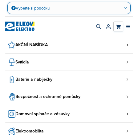
Přejít
Vyberte si pobočku
na
obsah
Zapnout/vypnout
Přihlásit/registro
vyhledávací
účet
panel
AKČNÍ NABÍDKA
Svítidla
Baterie a nabíječky
Bezpečnost a ochranné pomůcky
Domovní spínače a zásuvky
Elektromobilita