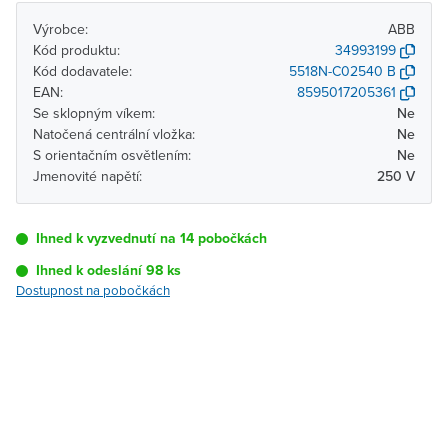
Výrobce:
ABB
Kód produktu:
34993199
Kód dodavatele:
5518N-C02540 B
EAN:
8595017205361
Se sklopným víkem:
Ne
Natočená centrální vložka:
Ne
S orientačním osvětlením:
Ne
Jmenovité napětí:
250 V
Ihned k vyzvednutí na 14 pobočkách
Ihned k odeslání 98 ks
Dostupnost na pobočkách
Pobočka
Dostupnost