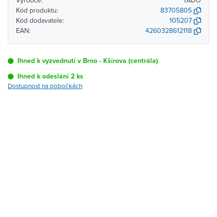
Výrobce:
TADO
Kód produktu:
83705805
Kód dodavatele:
105207
EAN:
4260328612118
Ihned k vyzvednutí v Brno - Kšírova (centrála)
Ihned k odeslání 2 ks
Dostupnost na pobočkách
Pobočka
Dostupnost
Brno - Kšírova
Ihned k vyzvednutí 2 ks
(centrála)
Brno - Řečkovice
K vyzvednutí do 2
pracovních dnů