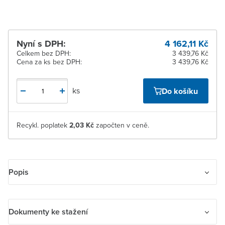
Nyní s DPH:
4 162,11 Kč
Celkem bez DPH:
3 439,76 Kč
Cena za ks bez DPH:
3 439,76 Kč
ks
Do košíku
Recykl. poplatek
2,03 Kč
započten v ceně.
Popis
EST TADO Hlavice chytrá termostatická X (STARTER KIT) bílá
Dokumenty ke stažení
105207