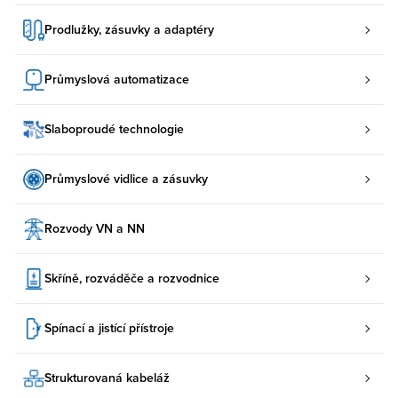
Prodlužky, zásuvky a adaptéry
Průmyslová automatizace
Slaboproudé technologie
Průmyslové vidlice a zásuvky
Rozvody VN a NN
Skříně, rozváděče a rozvodnice
Spínací a jistící přístroje
Strukturovaná kabeláž