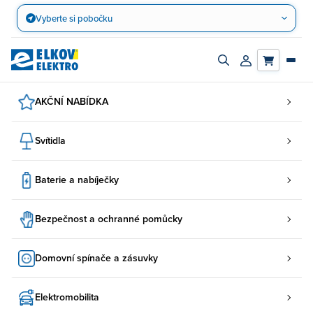
Přejít
Vyberte si pobočku
na
obsah
Zapnout/vypnout
Přihlásit/registro
vyhledávací
účet
panel
AKČNÍ NABÍDKA
Svítidla
Baterie a nabíječky
Bezpečnost a ochranné pomůcky
Domovní spínače a zásuvky
Elektromobilita