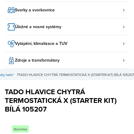
Svorky a svorkovnice
Úložné a nosné systémy
Vytápění, klimatizace a TUV
Zdroje a transformátory
aty tado°
TADO HLAVICE CHYTRÁ TERMOSTATICKÁ X (STARTER KIT) BÍLÁ 105207
TADO HLAVICE CHYTRÁ
TERMOSTATICKÁ X (STARTER KIT)
BÍLÁ 105207
Novinka