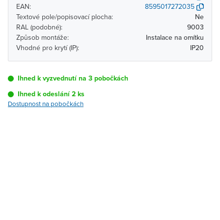
EAN:
8595017272035
Textové pole/popisovací plocha:
Ne
RAL (podobné):
9003
Způsob montáže:
Instalace na omítku
Vhodné pro krytí (IP):
IP20
Ihned k vyzvednutí na 3 pobočkách
Ihned k odeslání 2 ks
Dostupnost na pobočkách
Pobočka
Dostupnost
Brno - Kšírova
Ihned k vyzvednutí 2 ks
(centrála)
Brno - Řečkovice
Ihned k vyzvednutí 2 ks