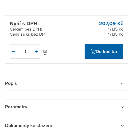
Nyní s DPH:
207,09 Kč
Celkem bez DPH:
171,15 Kč
Cena za ks bez DPH:
171,15 Kč
ks
Do košíku
Popis
Ovládač zvonkový trojnásobný
Parametry
Název parametru
Hodnota
Dokumenty ke stažení