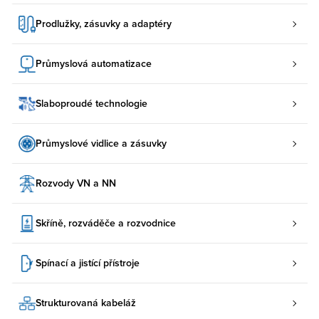
Prodlužky, zásuvky a adaptéry
Průmyslová automatizace
Slaboproudé technologie
Průmyslové vidlice a zásuvky
Rozvody VN a NN
Skříně, rozváděče a rozvodnice
Spínací a jistící přístroje
Strukturovaná kabeláž