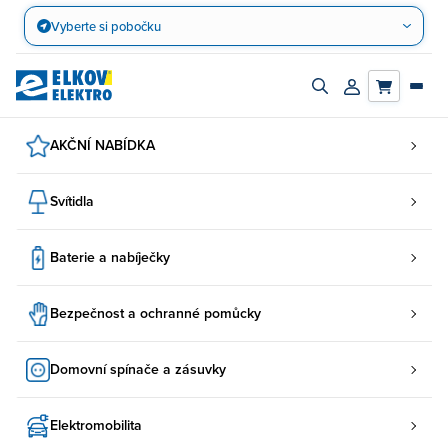
Přejít
Vyberte si pobočku
na
obsah
Zapnout/vypnout
Přihlásit/registro
vyhledávací
účet
panel
AKČNÍ NABÍDKA
Svítidla
Baterie a nabíječky
Bezpečnost a ochranné pomůcky
Domovní spínače a zásuvky
Elektromobilita