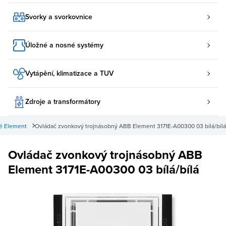
Svorky a svorkovnice
Úložné a nosné systémy
Vytápění, klimatizace a TUV
Zdroje a transformátory
é Element
Ovládač zvonkový trojnásobný ABB Element 3171E-A00300 03 bílá/bílá
Ovládač zvonkový trojnásobný ABB
Element 3171E-A00300 03 bílá/bílá