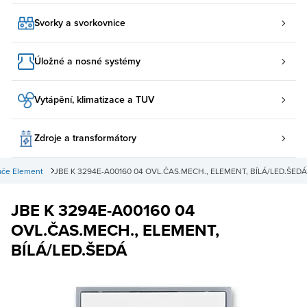
Svorky a svorkovnice
Úložné a nosné systémy
Vytápění, klimatizace a TUV
Zdroje a transformátory
ače Element
JBE K 3294E-A00160 04 OVL.ČAS.MECH., ELEMENT, BÍLÁ/LED.ŠEDÁ
JBE K 3294E-A00160 04
OVL.ČAS.MECH., ELEMENT,
BÍLÁ/LED.ŠEDÁ