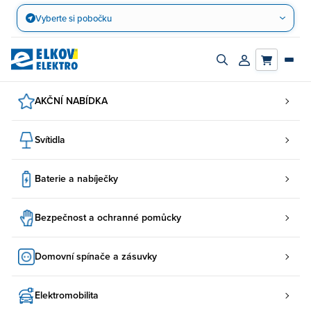
Přejít
Vyberte si pobočku
na
obsah
Zapnout/vypnout
Přihlásit/registro
vyhledávací
účet
panel
AKČNÍ NABÍDKA
Svítidla
Baterie a nabíječky
Bezpečnost a ochranné pomůcky
Domovní spínače a zásuvky
Elektromobilita