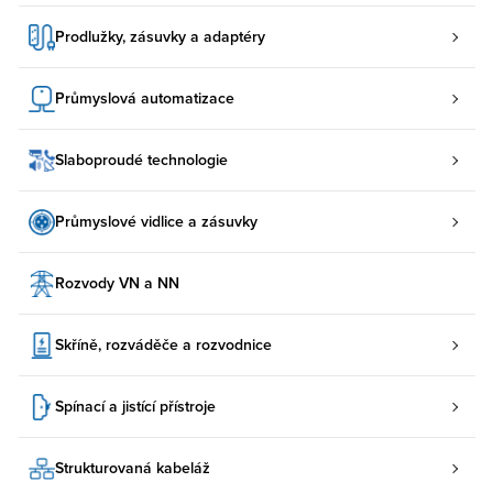
Prodlužky, zásuvky a adaptéry
Průmyslová automatizace
Slaboproudé technologie
Průmyslové vidlice a zásuvky
Rozvody VN a NN
Skříně, rozváděče a rozvodnice
Spínací a jistící přístroje
Strukturovaná kabeláž