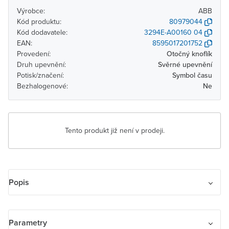
Výrobce:
ABB
Kód produktu:
80979044
Kód dodavatele:
3294E-A00160 04
EAN:
8595017201752
Provedení:
Otočný knoflík
Druh upevnění:
Svěrné upevnění
Potisk/značení:
Symbol času
Bezhalogenové:
Ne
Tento produkt již není v prodeji.
Popis
Kryt ovládače časového s otočným ovladačem
Parametry