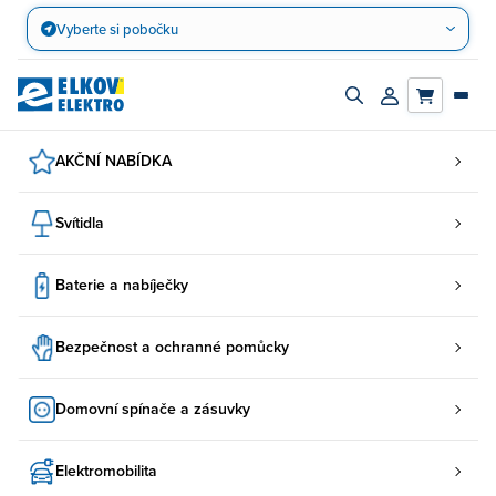
Přejít
Vyberte si pobočku
na
obsah
Zapnout/vypnout
Přihlásit/registro
vyhledávací
účet
panel
AKČNÍ NABÍDKA
Svítidla
Baterie a nabíječky
Bezpečnost a ochranné pomůcky
Domovní spínače a zásuvky
Elektromobilita