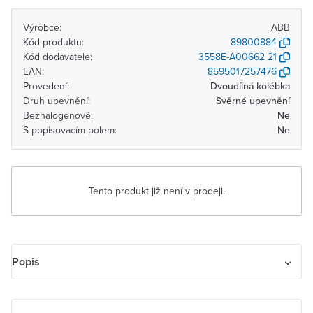
Výrobce:
ABB
Kód produktu:
89800884
Kód dodavatele:
3558E-A00662 21
EAN:
8595017257476
Provedení:
Dvoudílná kolébka
Druh upevnění:
Svěrné upevnění
Bezhalogenové:
Ne
S popisovacím polem:
Ne
Tento produkt již není v prodeji.
Popis
Kryt spínače žaluziového kolébkového dělený, s potiskem