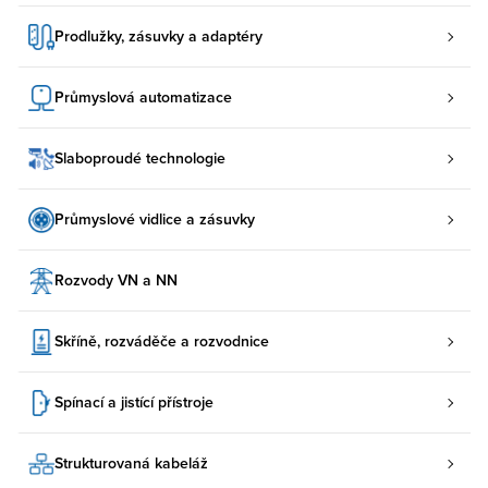
Prodlužky, zásuvky a adaptéry
Průmyslová automatizace
Slaboproudé technologie
Průmyslové vidlice a zásuvky
Rozvody VN a NN
Skříně, rozváděče a rozvodnice
Spínací a jistící přístroje
Strukturovaná kabeláž