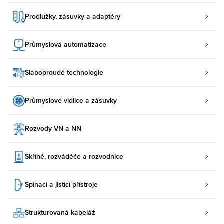
Prodlužky, zásuvky a adaptéry
Průmyslová automatizace
Slaboproudé technologie
Průmyslové vidlice a zásuvky
Rozvody VN a NN
Skříně, rozváděče a rozvodnice
Spínací a jistící přístroje
Strukturovaná kabeláž