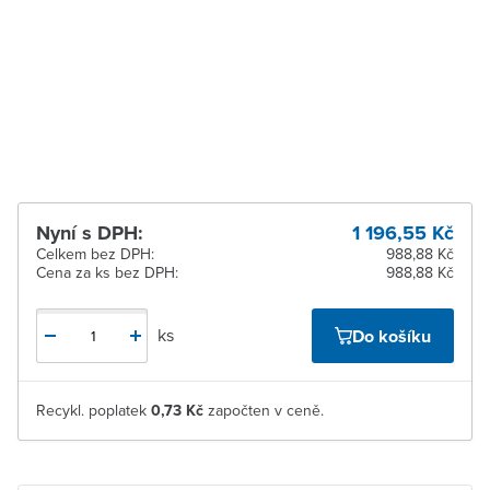
Zlín
K vyzvednutí do 2
pracovních dnů
Žďár nad Sázavou
K vyzvednutí do 2
pracovních dnů
Nyní s DPH:
1 196,55 Kč
Celkem bez DPH:
988,88 Kč
Cena za ks bez DPH:
988,88 Kč
ks
Do košíku
Recykl. poplatek
0,73 Kč
započten v ceně.