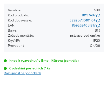
Výrobce:
ABB
Kód produktu:
81197497
Kód dodavatele:
3292E-A10101 04
EAN:
8592624051817
Barva:
Bílá
Způsob montáže:
Instalace pod omítku
Krytí (IP):
IP20
Provedení:
On/Off
Ihned k vyzvednutí v Brno - Kšírova (centrála)
K odeslání posledních 7 ks
Dostupnost na pobočkách
Pobočka
Dostupnost