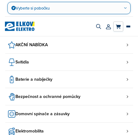
Přejít
Vyberte si pobočku
na
obsah
Zapnout/vypnout
Přihlásit/registro
vyhledávací
účet
panel
AKČNÍ NABÍDKA
Svítidla
Baterie a nabíječky
Bezpečnost a ochranné pomůcky
Domovní spínače a zásuvky
Elektromobilita