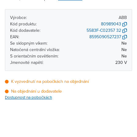
Výrobce:
ABB
Kód produktu:
80989043
Kód dodavatele:
5583F-C02357 32
EAN:
8595090527237
Se sklopným víkem:
Ne
Natočená centrální vložka:
Ne
S orientačním osvětlením:
Ne
Jmenovité napětí:
230 V
K vyzvednutí na pobočkách na objednání
Na objednání u dodavatele
Dostupnost na pobočkách
Pobočka
Dostupnost