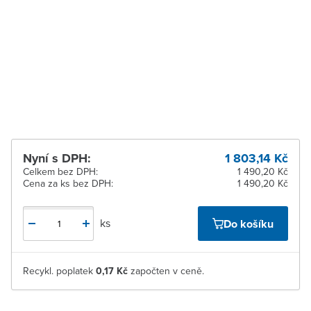
dodavatele
Zlín
Na objednání u
dodavatele
Žďár nad Sázavou
Na objednání u
dodavatele
Nyní s DPH:
1 803,14 Kč
Celkem bez DPH:
1 490,20 Kč
Cena za ks bez DPH:
1 490,20 Kč
ks
Do košíku
Recykl. poplatek
0,17 Kč
započten v ceně.