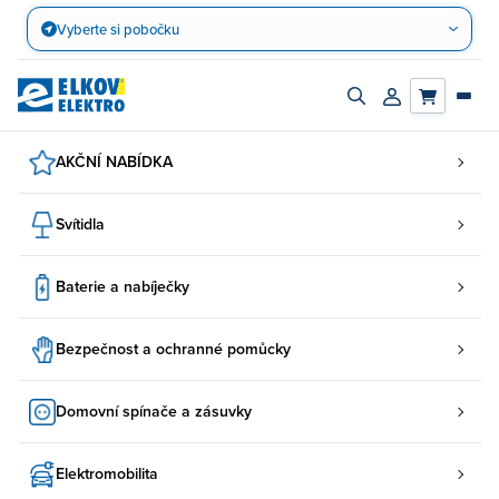
Přejít
Vyberte si pobočku
na
obsah
Zapnout/vypnout
Přihlásit/registro
vyhledávací
účet
panel
AKČNÍ NABÍDKA
Svítidla
Baterie a nabíječky
Bezpečnost a ochranné pomůcky
Domovní spínače a zásuvky
Elektromobilita