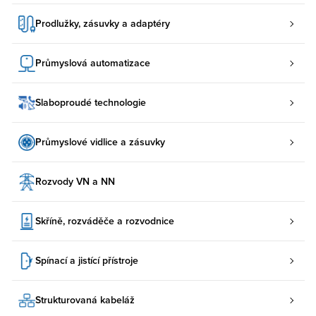
Prodlužky, zásuvky a adaptéry
Průmyslová automatizace
Slaboproudé technologie
Průmyslové vidlice a zásuvky
Rozvody VN a NN
Skříně, rozváděče a rozvodnice
Spínací a jistící přístroje
Strukturovaná kabeláž