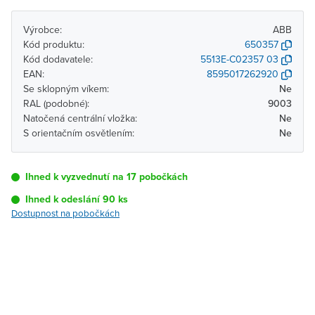
Výrobce:
ABB
Kód produktu:
650357
Kód dodavatele:
5513E-C02357 03
EAN:
8595017262920
Se sklopným víkem:
Ne
RAL (podobné):
9003
Natočená centrální vložka:
Ne
S orientačním osvětlením:
Ne
Ihned k vyzvednutí na 17 pobočkách
Ihned k odeslání 90 ks
Dostupnost na pobočkách
Pobočka
Dostupnost