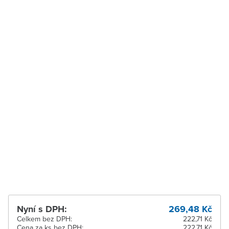
Jaktáře
Velké Meziříčí
Ihned k vyzvednutí 6 ks
Vysoké Mýto
Ihned k vyzvednutí 3 ks
Zábřeh
K vyzvednutí do 2
pracovních dnů
Zastávka u Brna
K vyzvednutí do 2
pracovních dnů
Zlín
Ihned k vyzvednutí 16 ks
Žďár nad Sázavou
K vyzvednutí do 2
pracovních dnů
Nyní s DPH:
269,48 Kč
Celkem bez DPH:
222,71 Kč
Cena za ks bez DPH:
222,71 Kč