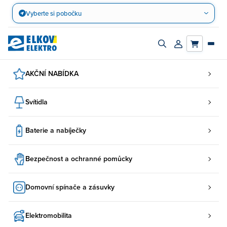
Přejít
Vyberte si pobočku
na
obsah
Zapnout/vypnout
Přihlásit/registro
vyhledávací
účet
panel
AKČNÍ NABÍDKA
Svítidla
Baterie a nabíječky
Bezpečnost a ochranné pomůcky
Domovní spínače a zásuvky
Elektromobilita