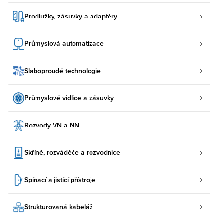
Prodlužky, zásuvky a adaptéry
Průmyslová automatizace
Slaboproudé technologie
Průmyslové vidlice a zásuvky
Rozvody VN a NN
Skříně, rozváděče a rozvodnice
Spínací a jistící přístroje
Strukturovaná kabeláž