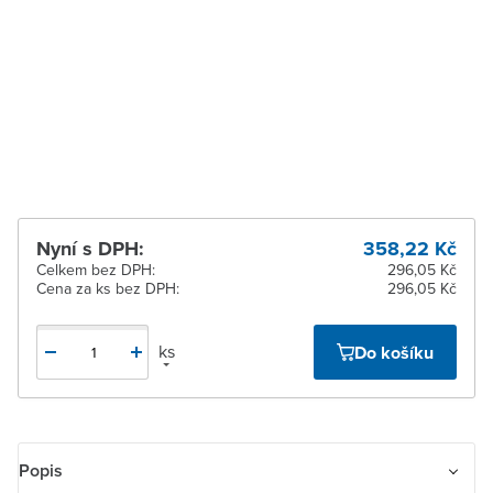
dodavatele
Zlín
Na objednání u
dodavatele
Žďár nad Sázavou
Na objednání u
dodavatele
Nyní s DPH:
358,22 Kč
Celkem bez DPH:
296,05 Kč
Cena za ks bez DPH:
296,05 Kč
ks
Do košíku
Popis