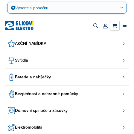
Přejít
Vyberte si pobočku
na
obsah
Zapnout/vypnout
Přihlásit/registro
vyhledávací
účet
panel
AKČNÍ NABÍDKA
Svítidla
Baterie a nabíječky
Bezpečnost a ochranné pomůcky
Domovní spínače a zásuvky
Elektromobilita