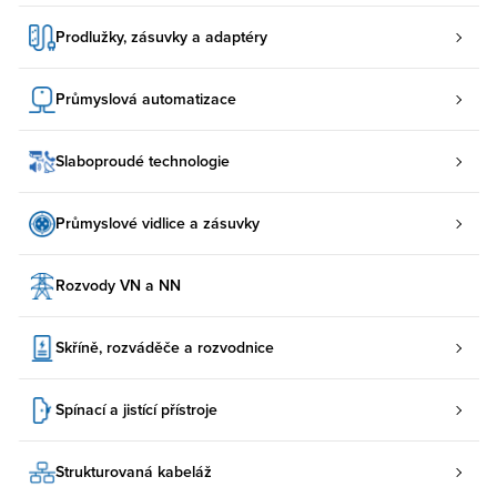
Prodlužky, zásuvky a adaptéry
Průmyslová automatizace
Slaboproudé technologie
Průmyslové vidlice a zásuvky
Rozvody VN a NN
Skříně, rozváděče a rozvodnice
Spínací a jistící přístroje
Strukturovaná kabeláž