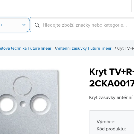
u
Nahrát obrázek produktu
Skenování čárové
atová technika Future linear
Anténní zásuvky Future linear
Kryt TV+
Kryt TV+R
2CKA00172
Kryt zásuvky anténní 
Výrobce:
Kód produktu: