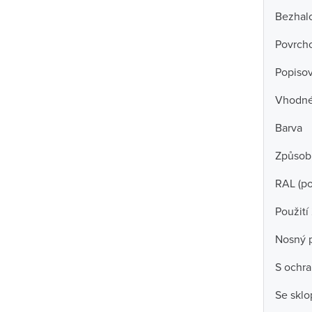
Bezhal
Povrch
Popisov
Vhodné 
Barva
Způsob
RAL (p
Použití
Nosný 
S ochra
Se skl