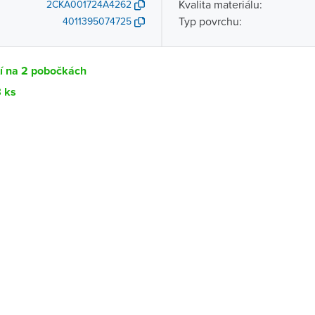
Kvalita materiálu:
2CKA001724A4262
Typ povrchu:
4011395074725
tí na 2 pobočkách
8 ks
Dostupnost
centrála)
Ihned k vyzvednutí 8 ks
ce
K vyzvednutí do 2 pracovních dnů
K vyzvednutí do 2 pracovních dnů
ernštejnem
K vyzvednutí do 2 pracovních dnů