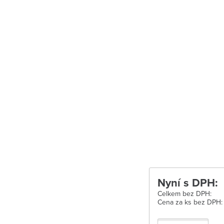
Uherské Hradišt
Velké Meziříčí
Vysoké Mýto
Zábřeh
Zastávka u Brn
Zlín
Žďár nad Sáza
Nyní s DPH:
Celkem bez DPH:
Cena za ks bez DPH: