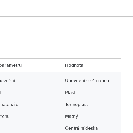
parametru
Hodnota
pevnění
Upevnění se šroubem
l
Plast
 materiálu
Termoplast
vrchu
Matný
Centrální deska