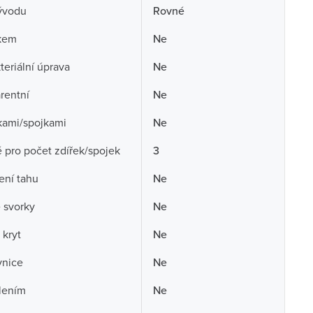
ývodu
Rovné
skem
Ne
teriální úprava
Ne
rentní
Ne
kami/spojkami
Ne
pro počet zdířek/spojek
3
ení tahu
Ne
 svorky
Ne
 kryt
Ne
vnice
Ne
lením
Ne