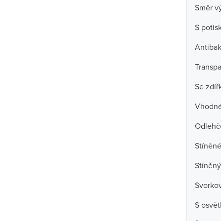
Směr v
S poti
Antibak
Transpa
Se zdíř
Vhodné 
Odlehč
Stíněné
Stíněný
Svorko
S osvět