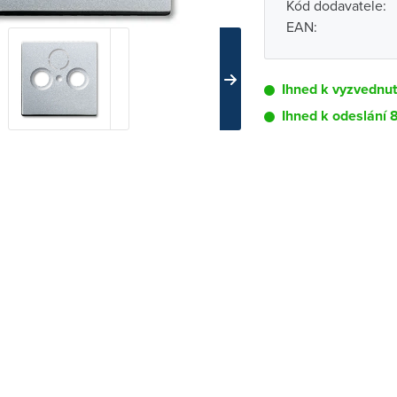
Kód dodavatele:
EAN:
Ihned k vyzvednu
Ihned k odeslání 
Pobočka
Brno - Kšírova (
Brno - Řečkovi
Blansko
Bystřice nad P