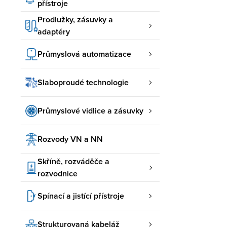
přístroje
Prodlužky, zásuvky a
adaptéry
Průmyslová automatizace
Slaboproudé technologie
Průmyslové vidlice a zásuvky
Rozvody VN a NN
Skříně, rozváděče a
rozvodnice
Spínací a jistící přístroje
Strukturovaná kabeláž