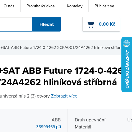
O nás
Probíhající akce
Kontakty
Přihlásit se
0,00 Kč
Hledat
ho kódu
R+SAT ABB Future 1724-0-4262 2CKA001724A4262 hliníková stříbrná
+SAT ABB Future 1724-0-4262
4A4262 hliníková stříbrná
univerzální s 2 (3) otvory
Zobrazit více
ABB
Druh upevnění:
Up
Materiál:
35999469