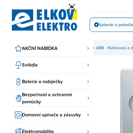
Přejít
na
obsah
Vyberte si pobočk
Vyfotit
 a zásuvky
AKČNÍ NABÍDKA
ABB spínače a zásuvky
Future linear ABB
Sdělovací a d
Svítidla
Baterie a nabíječky
Bezpečnost a ochranné
pomůcky
Domovní spínače a zásuvky
Elektromobilita