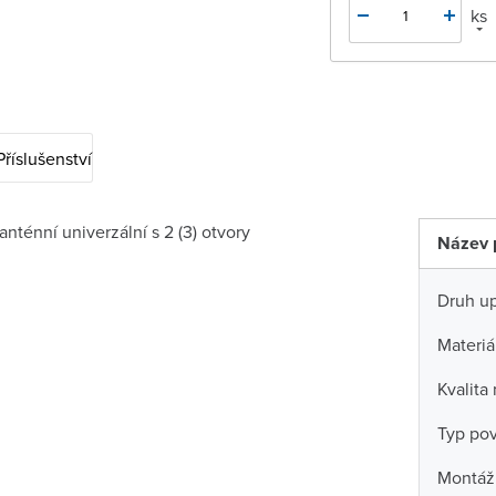
ks
Příslušenství
anténní univerzální s 2 (3) otvory
Název 
Druh u
Materiá
Kvalita
Typ po
Montáž