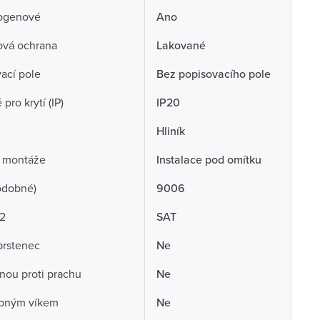
ogenové
Ano
ová ochrana
Lakované
ací pole
Bez popisovacího pole
pro krytí (IP)
IP20
Hliník
 montáže
Instalace pod omítku
odobné)
9006
 2
SAT
prstenec
Ne
nou proti prachu
Ne
opným víkem
Ne