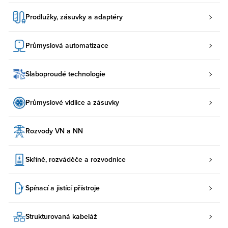
Prodlužky, zásuvky a adaptéry
Průmyslová automatizace
Slaboproudé technologie
Průmyslové vidlice a zásuvky
Rozvody VN a NN
Skříně, rozváděče a rozvodnice
Spínací a jistící přístroje
Strukturovaná kabeláž