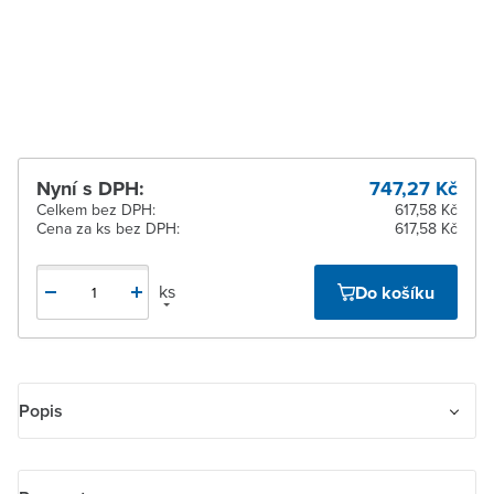
5 dnů
Žďár nad Sázavou
Na objednání obvykle do
5 dnů
Nyní s DPH:
747,27 Kč
Celkem bez DPH:
617,58 Kč
Cena za ks bez DPH:
617,58 Kč
ks
Do košíku
Popis
Kryt stmívače s otočným ovladačem, s upevňovací maticí a
doutnavkou