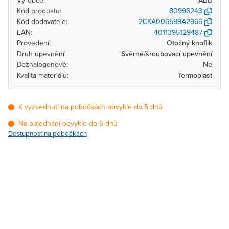
Výrobce:
ABB
Kód produktu:
80996243
Kód dodavatele:
2CKA006599A2966
EAN:
4011395129487
Provedení:
Otočný knoflík
Druh upevnění:
Svěrné/šroubovací upevnění
Bezhalogenové:
Ne
Kvalita materiálu:
Termoplast
K vyzvednutí na pobočkách obvykle do 5 dnů
Na objednání obvykle do 5 dnů
Dostupnost na pobočkách
Pobočka
Dostupnost
Brno - Kšírova
Na objednání obvykle do