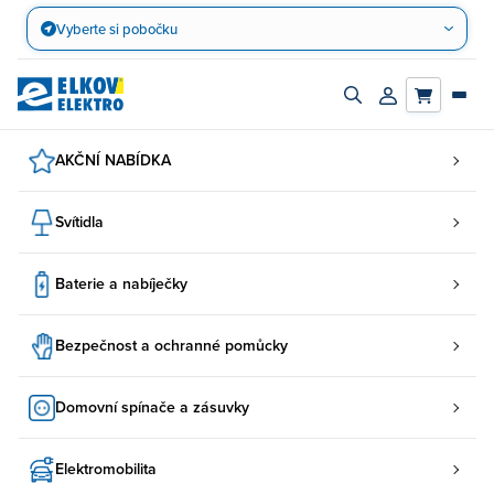
Přejít
Vyberte si pobočku
na
obsah
Zapnout/vypnout
Přihlásit/registro
vyhledávací
účet
panel
AKČNÍ NABÍDKA
Svítidla
Baterie a nabíječky
Bezpečnost a ochranné pomůcky
Domovní spínače a zásuvky
Elektromobilita