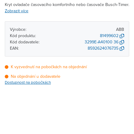
Kryt ovladače časovacího komfortního nebo časovače Busch-Timer.
Zobrazit více
Výrobce:
ABB
Kód produktu:
81499602
Kód dodavatele:
3299E-A40100 36
EAN:
8592624076735
K vyzvednutí na pobočkách na objednání
Na objednání u dodavatele
Dostupnost na pobočkách
Pobočka
Dostupnost
Brno - Kšírova (centrála)
Na objednání u