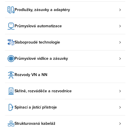
Prodlužky, zásuvky a adaptéry
Průmyslová automatizace
Slaboproudé technologie
Průmyslové vidlice a zásuvky
Rozvody VN a NN
Skříně, rozváděče a rozvodnice
Spínací a jistící přístroje
Strukturovaná kabeláž