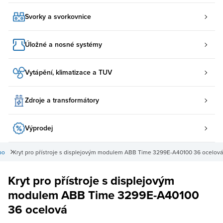
Svorky a svorkovnice
Úložné a nosné systémy
Vytápění, klimatizace a TUV
Zdroje a transformátory
Výprodej
bo
Kryt pro přístroje s displejovým modulem ABB Time 3299E-A40100 36 ocelová
Kryt pro přístroje s displejovým
modulem ABB Time 3299E-A40100
36 ocelová