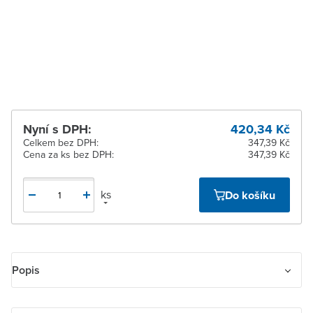
dodavatele
Žďár nad Sázavou
Na objednání u
dodavatele
Nyní s DPH:
420,34 Kč
Celkem bez DPH:
347,39 Kč
Cena za ks bez DPH:
347,39 Kč
ks
Do košíku
Popis
Kryt ovladače časovacího komfortního nebo časovače Busch-Timer.