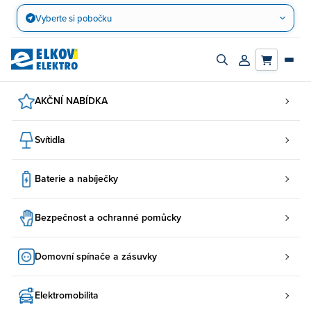
Přejít
Vyberte si pobočku
na
obsah
Zapnout/vypnout
Přihlásit/registro
vyhledávací
účet
panel
AKČNÍ NABÍDKA
Svítidla
Baterie a nabíječky
Bezpečnost a ochranné pomůcky
Domovní spínače a zásuvky
Elektromobilita