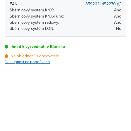
EAN:
8592624452270
Sběrnicový systém KNX:
Ano
Sběrnicový systém KNX-Funk:
Ano
Sběrnicový systém rádiový:
Ano
Sběrnicový systém LON:
Ne
Ihned k vyzvednutí v Blansko
Na objednání u dodavatele
Dostupnost na pobočkách
Pobočka
Dostupnost
Brno - Kšírova (centrála)
Na objednání u
dodavatele
Brno - Řečkovice
Na objednání u