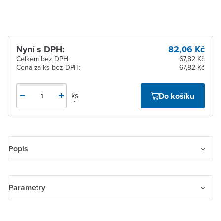
Nyní s DPH:
82,06 Kč
Celkem bez DPH:
67,82 Kč
Cena za ks bez DPH:
67,82 Kč
ks
Do košíku
Popis
Kryt pro prostorový termostat ABB-free@home®.
Parametry
Název parametru
Hodnota