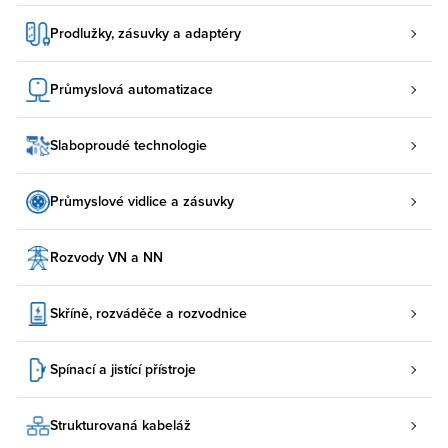
Prodlužky, zásuvky a adaptéry
Průmyslová automatizace
Slaboproudé technologie
Průmyslové vidlice a zásuvky
Rozvody VN a NN
Skříně, rozváděče a rozvodnice
Spínací a jistící přístroje
Strukturovaná kabeláž