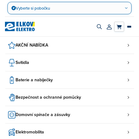
Přejít
Vyberte si pobočku
na
obsah
Zapnout/vypnout
Přihlásit/registro
vyhledávací
účet
panel
AKČNÍ NABÍDKA
Svítidla
Baterie a nabíječky
Bezpečnost a ochranné pomůcky
Domovní spínače a zásuvky
Elektromobilita