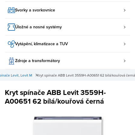
Svorky a svorkovnice
Úložné a nosné systémy
Vytápění, klimatizace a TUV
Zdroje a transformátory
nače Levit, Levit M
Kryt spínače ABB Levit 3559H-A00651 62 bílá/kouřová černá
Kryt spínače ABB Levit 3559H-
A00651 62 bílá/kouřová černá