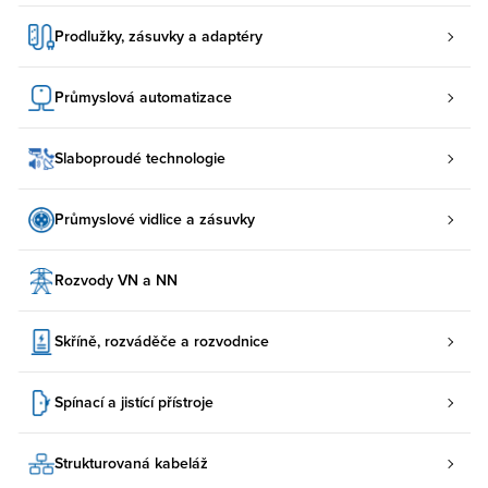
Prodlužky, zásuvky a adaptéry
Průmyslová automatizace
Slaboproudé technologie
Průmyslové vidlice a zásuvky
Rozvody VN a NN
Skříně, rozváděče a rozvodnice
Spínací a jistící přístroje
Strukturovaná kabeláž