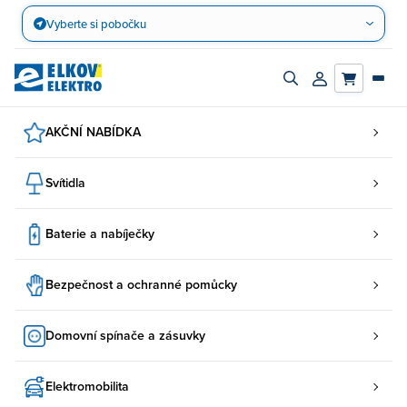
Přejít
Vyberte si pobočku
na
obsah
Zapnout/vypnout
Přihlásit/registro
vyhledávací
účet
panel
AKČNÍ NABÍDKA
Svítidla
Baterie a nabíječky
Bezpečnost a ochranné pomůcky
Domovní spínače a zásuvky
Elektromobilita