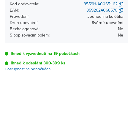
Kód dodavatele:
3559H-A00651 62
EAN:
8592624068570
Provedení:
Jednodílná kolébka
Druh upevnění:
Svěrné upevnění
Bezhalogenové:
Ne
S popisovacím polem:
Ne
Ihned k vyzvednutí na 19 pobočkách
Ihned k odeslání 300-399 ks
Dostupnost na pobočkách
Pobočka
Dostupnost
Brno - Kšírova
Ihned k vyzvednutí 300-
(centrála)
399 ks