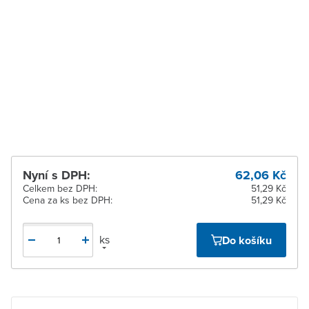
Zábřeh
Ihned k vyzvednutí 17 ks
Zastávka u Brna
K vyzvednutí do 2
pracovních dnů
Zlín
Ihned k vyzvednutí 41 ks
Žďár nad Sázavou
Ihned k vyzvednutí 29 ks
Nyní s DPH:
62,06 Kč
Celkem bez DPH:
51,29 Kč
Cena za ks bez DPH:
51,29 Kč
ks
Do košíku