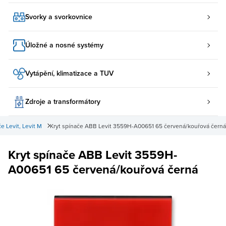
Svorky a svorkovnice
Úložné a nosné systémy
Vytápění, klimatizace a TUV
Zdroje a transformátory
 Levit, Levit M
Kryt spínače ABB Levit 3559H-A00651 65 červená/kouřová černá
Kryt spínače ABB Levit 3559H-
A00651 65 červená/kouřová černá