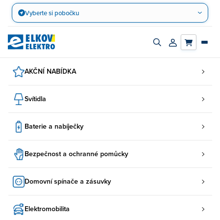
Přejít
Vyberte si pobočku
na
obsah
Zapnout/vypnout
Přihlásit/registro
vyhledávací
účet
panel
AKČNÍ NABÍDKA
Svítidla
Baterie a nabíječky
Bezpečnost a ochranné pomůcky
Domovní spínače a zásuvky
Elektromobilita