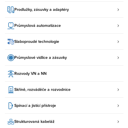
Prodlužky, zásuvky a adaptéry
Průmyslová automatizace
Slaboproudé technologie
Průmyslové vidlice a zásuvky
Rozvody VN a NN
Skříně, rozváděče a rozvodnice
Spínací a jistící přístroje
Strukturovaná kabeláž