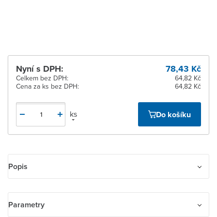
Žďár nad Sázavou
Na objednání obvykle do
16 dnů
Nyní s DPH:
78,43 Kč
Celkem bez DPH:
64,82 Kč
Cena za ks bez DPH:
64,82 Kč
ks
Do košíku
Popis
Kryt jednoduchý. Pro spínače řazení 1, 6, 7. Pro ovládače řazení 1/0,
6/0.
Parametry