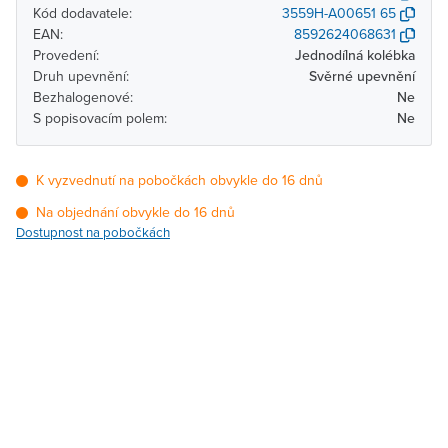
Kód dodavatele:
3559H-A00651 65
EAN:
8592624068631
Provedení:
Jednodílná kolébka
Druh upevnění:
Svěrné upevnění
Bezhalogenové:
Ne
S popisovacím polem:
Ne
K vyzvednutí na pobočkách obvykle do 16 dnů
Na objednání obvykle do 16 dnů
Dostupnost na pobočkách
Pobočka
Dostupnost
Brno - Kšírova
Na objednání obvykle do
(centrála)
16 dnů