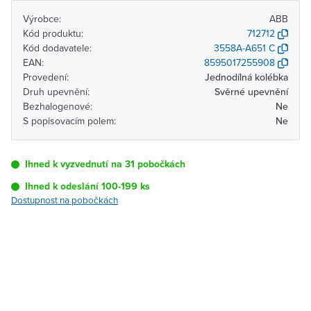
Výrobce:
ABB
Kód produktu:
712712
Kód dodavatele:
3558A-A651 C
EAN:
8595017255908
Provedení:
Jednodílná kolébka
Druh upevnění:
Svěrné upevnění
Bezhalogenové:
Ne
S popisovacím polem:
Ne
Ihned k vyzvednutí na 31 pobočkách
Ihned k odeslání 100-199 ks
Dostupnost na pobočkách
Pobočka
Dostupnost