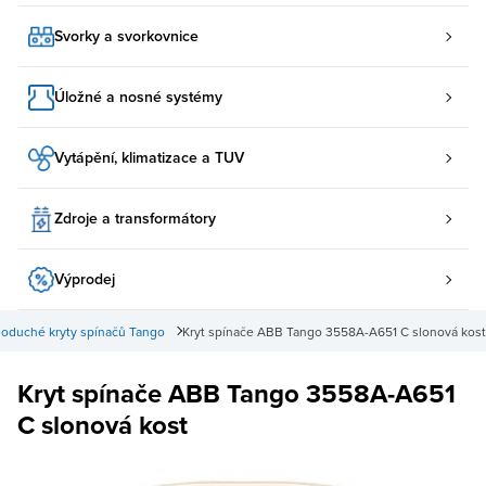
Svorky a svorkovnice
Úložné a nosné systémy
Vytápění, klimatizace a TUV
Zdroje a transformátory
Výprodej
oduché kryty spínačů Tango
Kryt spínače ABB Tango 3558A-A651 C slonová kost
Kryt spínače ABB Tango 3558A-A651
C slonová kost