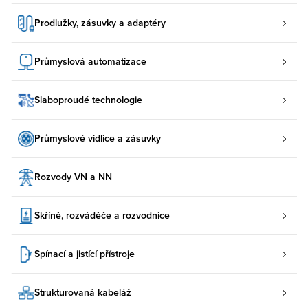
Prodlužky, zásuvky a adaptéry
Průmyslová automatizace
Slaboproudé technologie
Průmyslové vidlice a zásuvky
Rozvody VN a NN
Skříně, rozváděče a rozvodnice
Spínací a jistící přístroje
Strukturovaná kabeláž