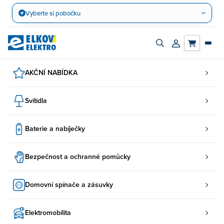
Přejít
Vyberte si pobočku
na
obsah
Zapnout/vypnout
Přihlásit/registro
vyhledávací
účet
panel
AKČNÍ NABÍDKA
Svítidla
Baterie a nabíječky
Bezpečnost a ochranné pomůcky
Domovní spínače a zásuvky
Elektromobilita