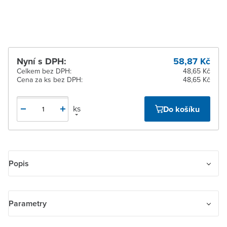
Žďár nad Sázavou
Ihned k vyzvednutí 66 ks
Nyní s DPH:
58,87 Kč
Celkem bez DPH:
48,65 Kč
Cena za ks bez DPH:
48,65 Kč
ks
Do košíku
Popis
Kryt spínače kolébkového
Pro spínače řazení 1, 6, 7.
Parametry
Pro ovladače řazení 1/0, 6/0.