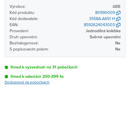
Výrobce:
ABB
Kód produktu:
80990009
Kód dodavatele:
3558A-A651 H
EAN:
8592624043003
Provedení:
Jednodílná kolébka
Druh upevnění:
Svěrné upevnění
Bezhalogenové:
Ne
S popisovacím polem:
Ne
Ihned k vyzvednutí na 31 pobočkách
Ihned k odeslání 200-299 ks
Dostupnost na pobočkách
Pobočka
Dostupnost