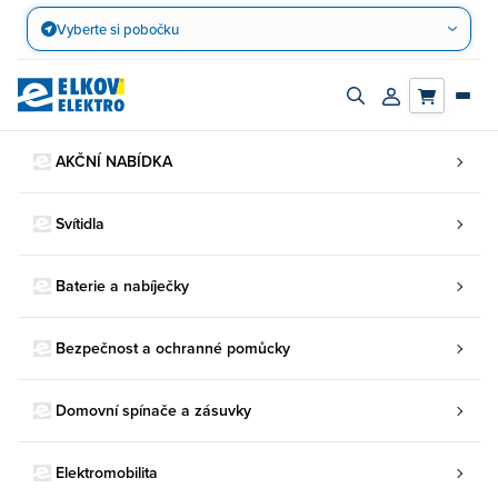
Přejít
Vyberte si pobočku
na
obsah
Zapnout/vypnout
Přihlásit/registro
vyhledávací
účet
panel
AKČNÍ NABÍDKA
Svítidla
Baterie a nabíječky
Bezpečnost a ochranné pomůcky
Domovní spínače a zásuvky
Elektromobilita