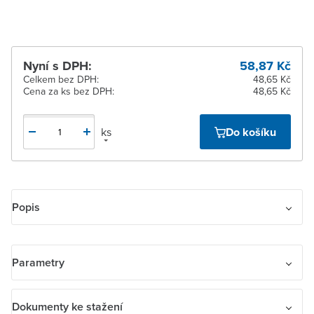
Nyní s DPH:
58,87 Kč
Celkem bez DPH:
48,65 Kč
Cena za ks bez DPH:
48,65 Kč
ks
Do košíku
Popis
Kryt spínače kolébkového
Pro spínače řazení 1, 6, 7.
Parametry
Pro ovladače řazení 1/0, 6/0.
Kryt spínače se dodává s přídržnou deskou pro upevnění k
Název parametru
Hodnota
Dokumenty ke stažení