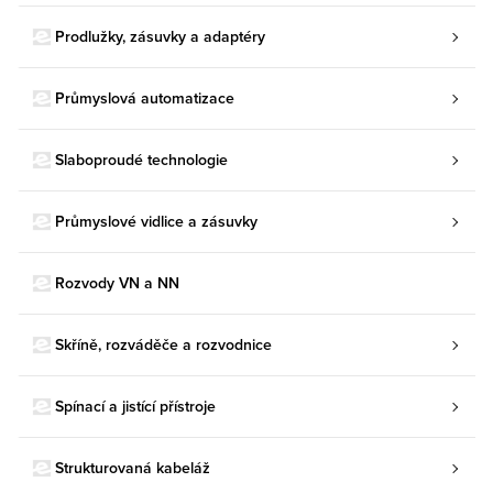
Prodlužky, zásuvky a adaptéry
Průmyslová automatizace
Slaboproudé technologie
Průmyslové vidlice a zásuvky
Rozvody VN a NN
Skříně, rozváděče a rozvodnice
Spínací a jistící přístroje
Strukturovaná kabeláž