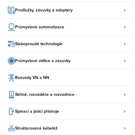
Prodlužky, zásuvky a adaptéry
Průmyslová automatizace
Slaboproudé technologie
Průmyslové vidlice a zásuvky
Rozvody VN a NN
Skříně, rozváděče a rozvodnice
Spínací a jistící přístroje
Strukturovaná kabeláž