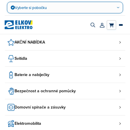
Přejít
Vyberte si pobočku
na
obsah
Zapnout/vypnout
Přihlásit/registro
vyhledávací
účet
panel
AKČNÍ NABÍDKA
Svítidla
Baterie a nabíječky
Bezpečnost a ochranné pomůcky
Domovní spínače a zásuvky
Elektromobilita