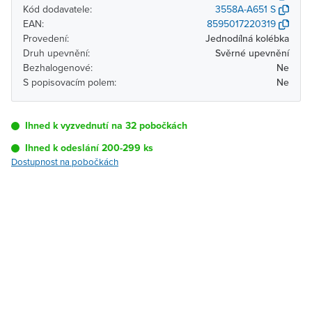
Kód dodavatele:
3558A-A651 S
EAN:
8595017220319
Provedení:
Jednodílná kolébka
Druh upevnění:
Svěrné upevnění
Bezhalogenové:
Ne
S popisovacím polem:
Ne
Ihned k vyzvednutí na 32 pobočkách
Ihned k odeslání 200-299 ks
Dostupnost na pobočkách
Pobočka
Dostupnost
Brno - Kšírova
Ihned k vyzvednutí 200-
(centrála)
299 ks