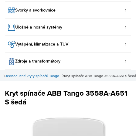
Svorky a svorkovnice
Úložné a nosné systémy
Vytápění, klimatizace a TUV
Zdroje a transformátory
o
Jednoduché kryty spínačů Tango
Kryt spínače ABB Tango 3558A-A651 S šedá
Kryt spínače ABB Tango 3558A-A651
S šedá