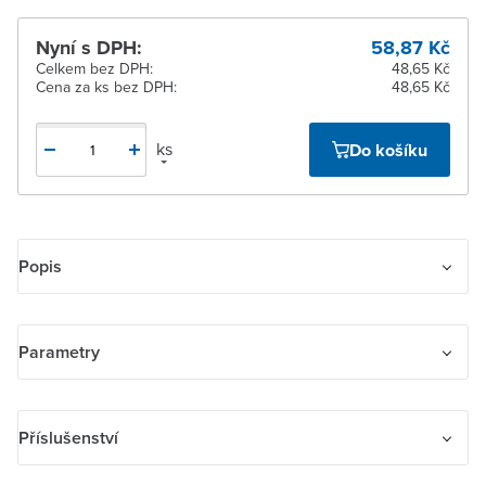
Nyní s DPH:
58,87 Kč
Celkem bez DPH:
48,65 Kč
Cena za ks bez DPH:
48,65 Kč
ks
Do košíku
Popis
Kryt spínače kolébkového
Pro spínače řazení 1, 6, 7.
Parametry
Pro ovladače řazení 1/0, 6/0.
Kryt spínače se dodává s přídržnou deskou pro upevnění k
Název parametru
Hodnota
přístroji spínače.
Příslušenství
Provedení
Jednodílná