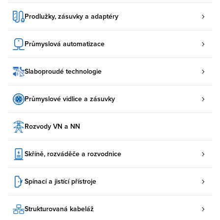
Prodlužky, zásuvky a adaptéry
Průmyslová automatizace
Slaboproudé technologie
Průmyslové vidlice a zásuvky
Rozvody VN a NN
Skříně, rozváděče a rozvodnice
Spínací a jistící přístroje
Strukturovaná kabeláž