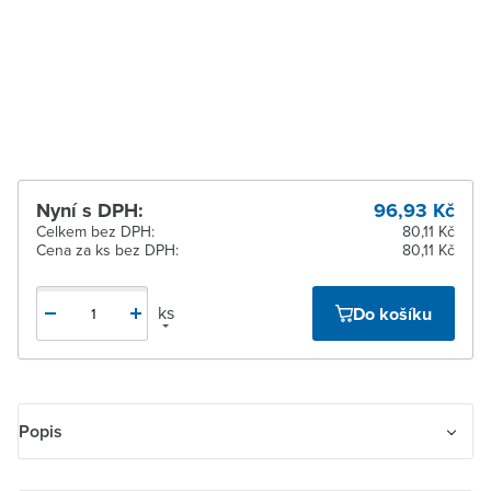
Zlín
K vyzvednutí do 2
pracovních dnů
Žďár nad Sázavou
K vyzvednutí do 2
pracovních dnů
Nyní s DPH:
96,93 Kč
Celkem bez DPH:
80,11 Kč
Cena za ks bez DPH:
80,11 Kč
ks
Do košíku
Popis
Kryt spínače kolébkového