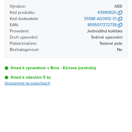
Výrobce:
ABB
Kód produktu:
43990820
Kód dodavatele:
3558E-A00610 01
EAN:
8595017272738
Provedení:
Jednodílná kolébka
Druh upevnění:
Svěrné upevnění
Potisk/značení:
Textové pole
Bezhalogenové:
Ne
Ihned k vyzvednutí v Brno - Kšírova (centrála)
Ihned k odeslání 5 ks
Dostupnost na pobočkách
Pobočka
Dostupnost