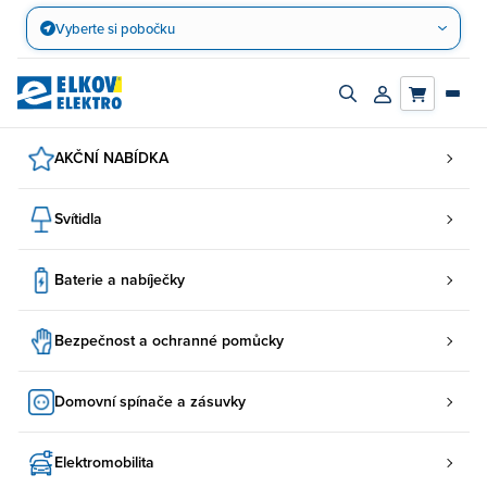
Přejít
Vyberte si pobočku
na
obsah
Zapnout/vypnout
Přihlásit/registro
vyhledávací
účet
panel
AKČNÍ NABÍDKA
Svítidla
Baterie a nabíječky
Bezpečnost a ochranné pomůcky
Domovní spínače a zásuvky
Elektromobilita