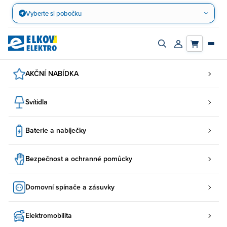
Přejít
Vyberte si pobočku
na
obsah
Zapnout/vypnout
Přihlásit/registro
vyhledávací
účet
panel
AKČNÍ NABÍDKA
Svítidla
Baterie a nabíječky
Bezpečnost a ochranné pomůcky
Domovní spínače a zásuvky
Elektromobilita