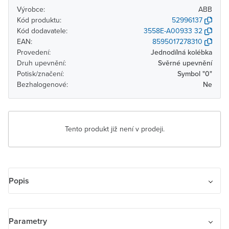
Výrobce:
ABB
Kód produktu:
52996137
Kód dodavatele:
3558E-A00933 32
EAN:
8595017278310
Provedení:
Jednodílná kolébka
Druh upevnění:
Svěrné upevnění
Potisk/značení:
Symbol "0"
Bezhalogenové:
Ne
Tento produkt již není v prodeji.
Popis
Kryt jednoduchý s potiskem, s čirým průzorem
Parametry