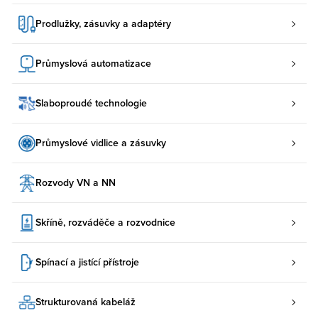
Prodlužky, zásuvky a adaptéry
Průmyslová automatizace
Slaboproudé technologie
Průmyslové vidlice a zásuvky
Rozvody VN a NN
Skříně, rozváděče a rozvodnice
Spínací a jistící přístroje
Strukturovaná kabeláž