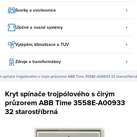
Svorky a svorkovnice
Úložné a nosné systémy
Vytápění, klimatizace a TUV
Zdroje a transformátory
yt spínače trojpólového s čirým průzorem ABB Time 3558E-A00933 32 starostříbrná
Kryt spínače trojpólového s čirým
průzorem ABB Time 3558E-A00933
32 starostříbrná