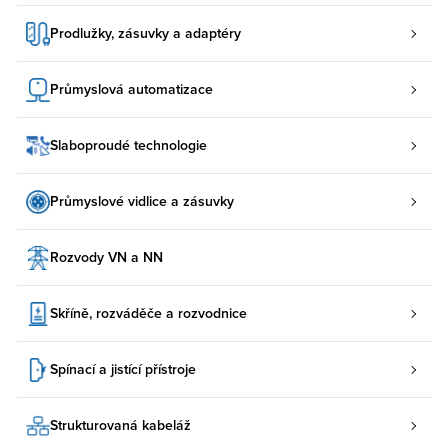
Prodlužky, zásuvky a adaptéry
Průmyslová automatizace
Slaboproudé technologie
Průmyslové vidlice a zásuvky
Rozvody VN a NN
Skříně, rozváděče a rozvodnice
Spínací a jistící přístroje
Strukturovaná kabeláž