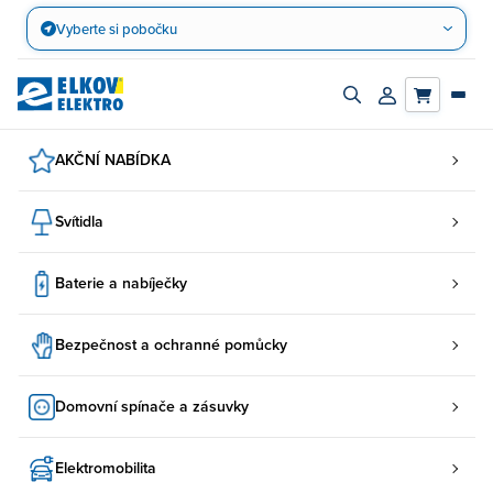
Přejít
Vyberte si pobočku
na
obsah
Zapnout/vypnout
Přihlásit/registro
vyhledávací
účet
panel
AKČNÍ NABÍDKA
Svítidla
Baterie a nabíječky
Bezpečnost a ochranné pomůcky
Domovní spínače a zásuvky
Elektromobilita