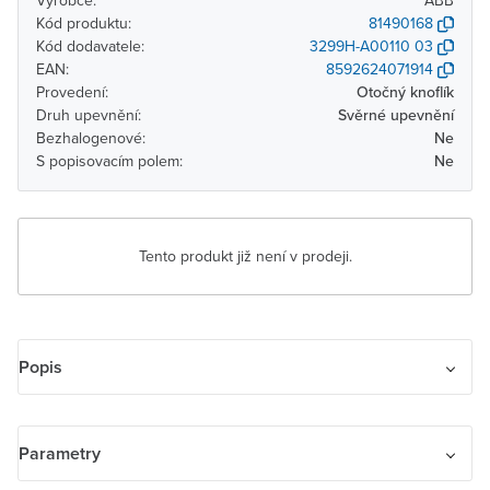
Výrobce:
ABB
Kód produktu:
81490168
Kód dodavatele:
3299H-A00110 03
EAN:
8592624071914
Provedení:
Otočný knoflík
Druh upevnění:
Svěrné upevnění
Bezhalogenové:
Ne
S popisovacím polem:
Ne
Tento produkt již není v prodeji.
Popis
Kryt spínače žaluziového Busch-Jalousiecontrol II s krátkocestným
ovladačem, s potiskem.
Parametry