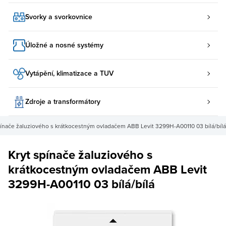
Svorky a svorkovnice
Úložné a nosné systémy
Vytápění, klimatizace a TUV
Zdroje a transformátory
pínače žaluziového s krátkocestným ovladačem ABB Levit 3299H-A00110 03 bílá/bílá
Kryt spínače žaluziového s
krátkocestným ovladačem ABB Levit
3299H-A00110 03 bílá/bílá