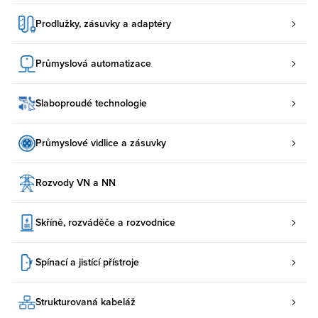
Prodlužky, zásuvky a adaptéry
Průmyslová automatizace
Slaboproudé technologie
Průmyslové vidlice a zásuvky
Rozvody VN a NN
Skříně, rozváděče a rozvodnice
Spínací a jistící přístroje
Strukturovaná kabeláž