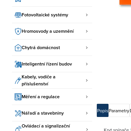
Fotovoltaické systémy
Hromosvody a uzemnění
Chytrá domácnost
Inteligentní řízení budov
Kabely, vodiče a
příslušenství
Měření a regulace
Popis
Parametry
Nářadí a stavebniny
Ovládací a signalizační
Kryt spínače 