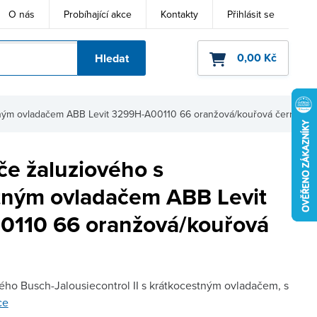
O nás
Probíhající akce
Kontakty
Přihlásit se
0,00 Kč
Hledat
ho kódu
stným ovladačem ABB Levit 3299H-A00110 66 oranžová/kouřová černá
če žaluziového s
tným ovladačem ABB Levit
110 66 oranžová/kouřová
ého Busch-Jalousiecontrol II s krátkocestným ovladačem, s
ce