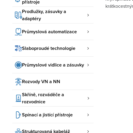
přístroje
krátkocestný
Prodlužky, zásuvky a
adaptéry
Průmyslová automatizace
Slaboproudé technologie
Průmyslové vidlice a zásuvky
Rozvody VN a NN
Skříně, rozváděče a
rozvodnice
Spínací a jistící přístroje
Strukturovaná kabeláž