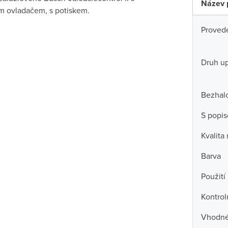
Název 
m ovladačem, s potiskem.
Proved
Druh u
Bezhal
S popi
Kvalita
Barva
Použití
Kontrol
Vhodné 