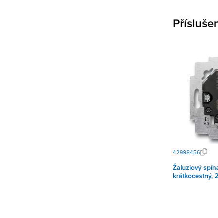
Přísluše
42998456
Žaluziový spí
krátkocestný