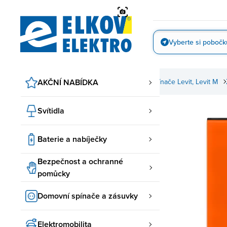
Přejít
na
obsah
Vyberte si pobočk
Vyfotit
ABB spínače a zásuvky
AKČNÍ NABÍDKA
Levit, Levit M ABB
Spínače Levit, Levit M
Svítidla
Baterie a nabíječky
Bezpečnost a ochranné
pomůcky
Domovní spínače a zásuvky
Elektromobilita