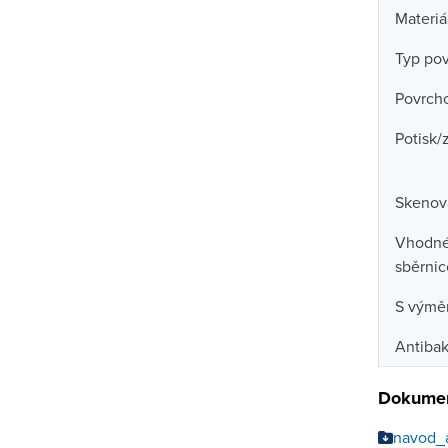
Materiá
Typ po
Povrch
Potisk/
Skenova
Vhodné 
sběrni
S výmě
Antibak
Dokumen
navod_