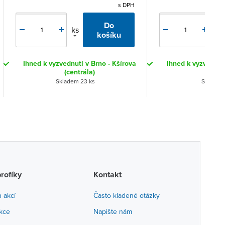
s DPH
Do
ks
ks
košíku
Ihned k vyzvednutí v Brno - Kšírova
Ihned k vyzvednutí
(centrála)
(cent
Skladem 23 ks
Skladem 
profíky
Kontakt
h akcí
Často kladené otázky
akce
Napište nám