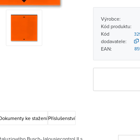
Výrobce:
Kód produktu:
Kód
32
dodavatele:
EAN:
85
Dokumenty ke stažení
Příslušenství
žaluziového Busch-Jalousiecontrol II s