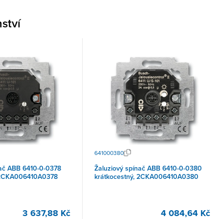
nství
641000380
nač ABB 6410-0-0378
Žaluziový spínač ABB 6410-0-0380
, 2CKA006410A0378
krátkocestný, 2CKA006410A0380
3 637,88 Kč
4 084,64 Kč