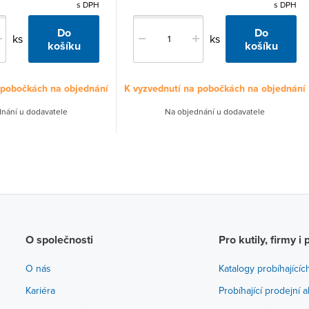
s DPH
s DPH
Do
Do
ks
ks
košíku
košíku
 pobočkách na objednání
K vyzvednutí na pobočkách na objednání
nání u dodavatele
Na objednání u dodavatele
O společnosti
Pro kutily, firmy i 
O nás
Katalogy probíhajícíc
Kariéra
Probíhající prodejní 