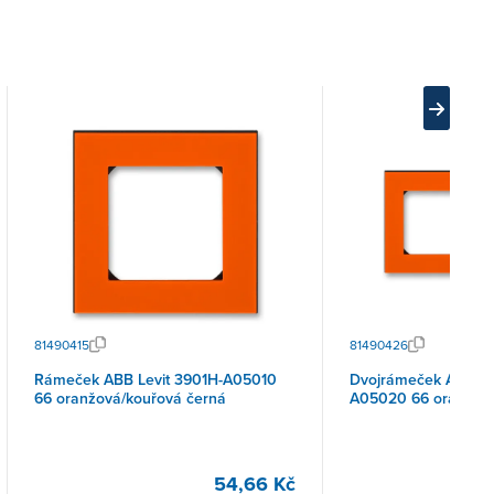
81490415
81490426
Rámeček ABB Levit 3901H-A05010
Dvojrámeček ABB Le
66 oranžová/kouřová černá
A05020 66 oranžová
54,66 Kč