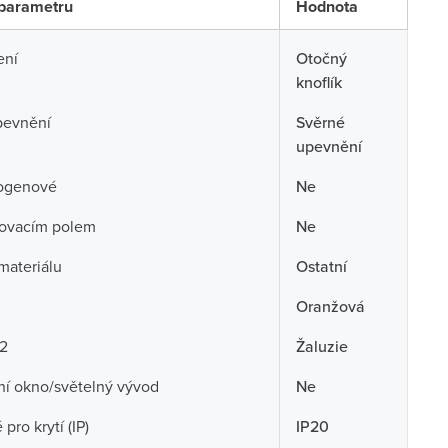
parametru
Hodnota
ení
Otočný
knoflík
pevnění
Svěrné
upevnění
ogenové
Ne
sovacím polem
Ne
 materiálu
Ostatní
Oranžová
 2
Žaluzie
ní okno/světelný vývod
Ne
pro krytí (IP)
IP20