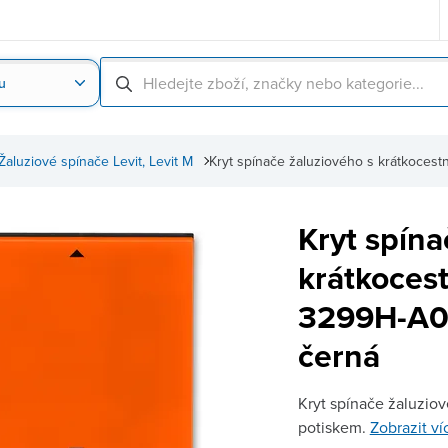
u
Nahrát obrázek produktu
Skenování čárové
Žaluziové spínače Levit, Levit M
Kryt spínače žaluziového s krátkoce
Kryt spína
krátkoces
3299H-A00
černá
Kryt spínače žaluziov
potiskem.
Zobrazit ví