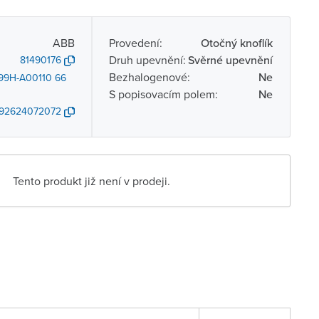
ABB
Provedení:
Otočný knoflík
Druh upevnění:
Svěrné upevnění
81490176
Bezhalogenové:
Ne
99H-A00110 66
S popisovacím polem:
Ne
92624072072
Tento produkt již není v prodeji.