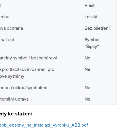
l
Plast
vrchu
Lesklý
ová ochrana
Bez ošetření
značení
Symbol
"Šipky"
telný symbol / bezbariérový
Ne
pro tlačítkové rozhraní pro
Ne
cové systémy
nnou čočkou/symbolem
Ne
teriální úprava
Ne
ty ke stažení
abb_obecny_na_instalaci_vyrobku_ABB.pdf