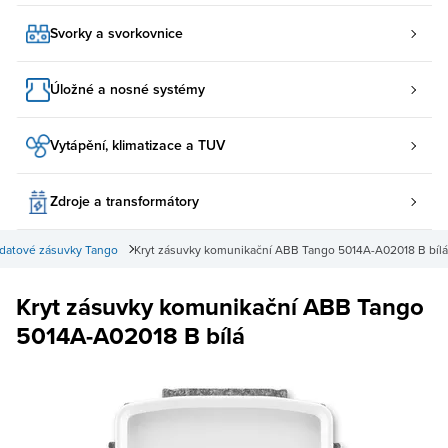
Svorky a svorkovnice
Úložné a nosné systémy
Vytápění, klimatizace a TUV
Zdroje a transformátory
 datové zásuvky Tango
Kryt zásuvky komunikační ABB Tango 5014A-A02018 B bílá
Kryt zásuvky komunikační ABB Tango
5014A-A02018 B bílá