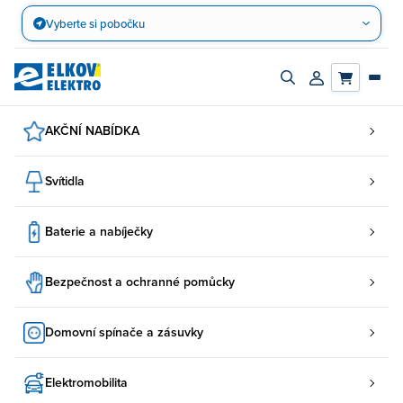
Přejít
Vyberte si pobočku
na
obsah
Zapnout/vypnout
Přihlásit/registro
vyhledávací
účet
panel
AKČNÍ NABÍDKA
Svítidla
Baterie a nabíječky
Bezpečnost a ochranné pomůcky
Domovní spínače a zásuvky
Elektromobilita