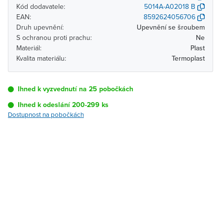
Kód dodavatele:
5014A-A02018 B
EAN:
8592624056706
Druh upevnění:
Upevnění se šroubem
S ochranou proti prachu:
Ne
Materiál:
Plast
Kvalita materiálu:
Termoplast
Ihned k vyzvednutí na 25 pobočkách
Ihned k odeslání 200-299 ks
Dostupnost na pobočkách
Pobočka
Dostupnost
Brno - Kšírova
Ihned k vyzvednutí 200-
(centrála)
299 ks