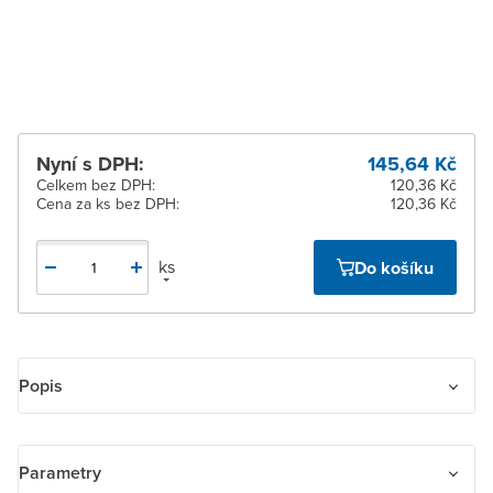
Zlín
Ihned k vyzvednutí 11 ks
Žďár nad Sázavou
Ihned k vyzvednutí 16 ks
Nyní s DPH:
145,64 Kč
Celkem bez DPH:
120,36 Kč
Cena za ks bez DPH:
120,36 Kč
ks
Do košíku
Popis
Kryt zásuvky komunikační. S kovovým upevňovacím třmenem. Pro
upevnění dvou komunikačních zásuvek typu Modular-Jack
Parametry
(keystone), záslepek nebo reproduktorových svorek. Rozměry