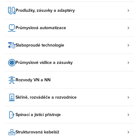
Prodlužky, zásuvky a adaptéry
Průmyslová automatizace
Slaboproudé technologie
Průmyslové vidlice a zásuvky
Rozvody VN a NN
Skříně, rozváděče a rozvodnice
Spínací a jistící přístroje
Strukturovaná kabeláž