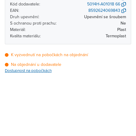
Kód dodavatele:
5014H-A01018 66
EAN:
8592624069843
Druh upevnění:
Upevnění se šroubem
S ochranou proti prachu:
Ne
Materiál:
Plast
Kvalita materiálu:
Termoplast
K vyzvednutí na pobočkách na objednání
Na objednání u dodavatele
Dostupnost na pobočkách
Pobočka
Dostupnost
Brno - Kšírova (centrála)
Na objednání u
dodavatele