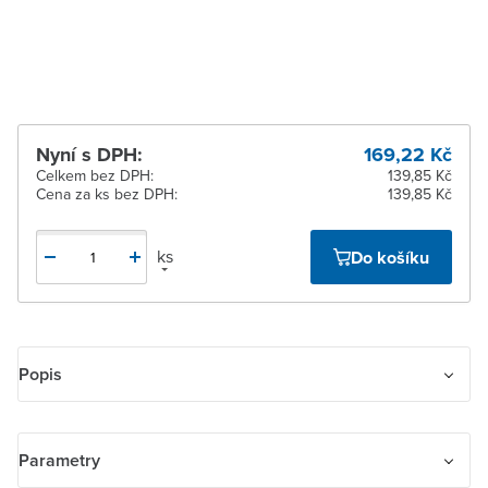
Žďár nad Sázavou
Na objednání u
dodavatele
Nyní s DPH:
169,22 Kč
Celkem bez DPH:
139,85 Kč
Cena za ks bez DPH:
139,85 Kč
ks
Do košíku
Popis
Kryt zásuvky komunikační. S popisovým polem, s kovovým
upevňovacím třmenem. Pro upevnění dvou komunikačních
Parametry
zásuvek typu Modular-Jack (keystone), záslepek nebo