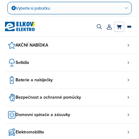
Přejít
Vyberte si pobočku
na
obsah
Zapnout/vypnout
Přihlásit/registro
vyhledávací
účet
panel
AKČNÍ NABÍDKA
Svítidla
Baterie a nabíječky
Bezpečnost a ochranné pomůcky
Domovní spínače a zásuvky
Elektromobilita