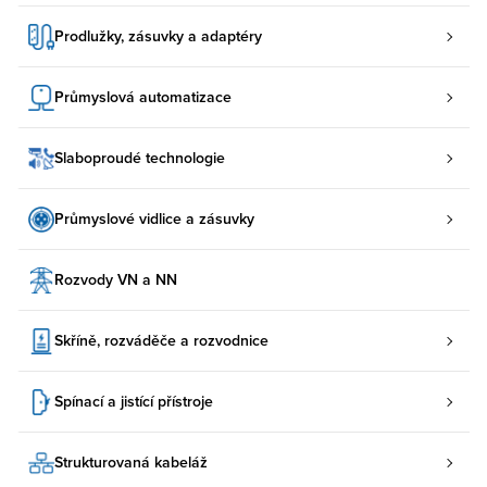
Prodlužky, zásuvky a adaptéry
Průmyslová automatizace
Slaboproudé technologie
Průmyslové vidlice a zásuvky
Rozvody VN a NN
Skříně, rozváděče a rozvodnice
Spínací a jistící přístroje
Strukturovaná kabeláž