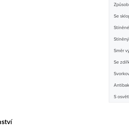
Způsob
Se skl
Stíněné
Stíněný
Směr v
Se zdíř
Svorko
Antibak
S osvět
nství