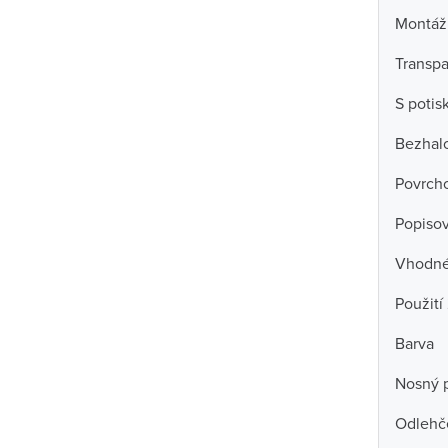
Montáž
Transpa
S poti
Bezhal
Povrch
Popisov
Vhodné 
Použití
Barva
Nosný 
Odlehč