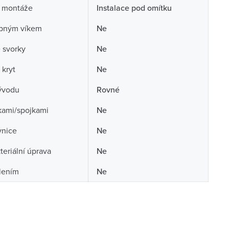
 montáže
Instalace pod omítku
opným víkem
Ne
 svorky
Ne
 kryt
Ne
ývodu
Rovné
kami/spojkami
Ne
vnice
Ne
teriální úprava
Ne
lením
Ne