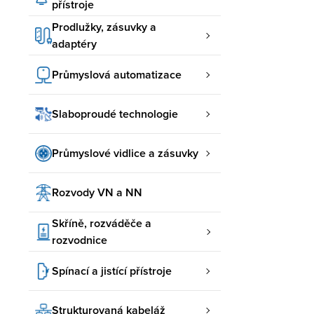
přístroje
Prodlužky, zásuvky a
adaptéry
Průmyslová automatizace
Slaboproudé technologie
Průmyslové vidlice a zásuvky
Rozvody VN a NN
Skříně, rozváděče a
rozvodnice
Spínací a jistící přístroje
Strukturovaná kabeláž