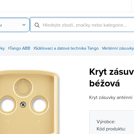
u
Nahrát obrázek produktu
Skenování čárové
vky
Tango ABB
Sdělovací a datová technika Tango
Anténní zásuvk
Kryt zásu
béžová
Kryt zásuvky anténn
Výrobce:
Kód produktu: