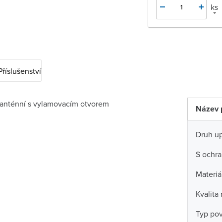
ks
Příslušenství
 anténní s vylamovacím otvorem
Název 
Druh u
S ochra
Materiá
Kvalita
Typ po