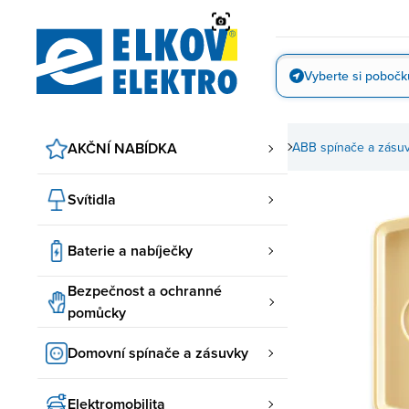
Přejít
na
obsah
Vyberte si pobočk
Vyfotit
AKČNÍ NABÍDKA
Domovní spínače a zásuvky
ABB spínače a zásu
Svítidla
Baterie a nabíječky
Bezpečnost a ochranné
pomůcky
Domovní spínače a zásuvky
Elektromobilita