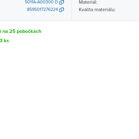
Materiál:
5011A-A00300 D
Kvalita materiálu:
8595017276224
tí na 25 pobočkách
3 ks
Dostupnost
centrála)
Ihned k vyzvednutí 13 ks
ce
Ihned k vyzvednutí 5 ks
Ihned k vyzvednutí 3 ks
ernštejnem
Ihned k vyzvednutí 6 ks