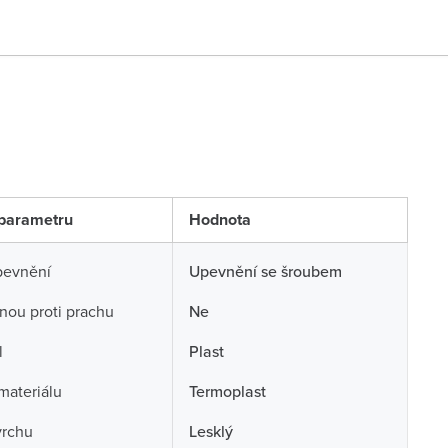
parametru
Hodnota
pevnění
Upevnění se šroubem
nou proti prachu
Ne
l
Plast
 materiálu
Termoplast
vrchu
Lesklý