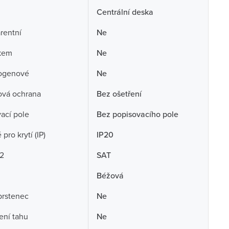
Centrální deska
rentní
Ne
skem
Ne
ogenové
Ne
ová ochrana
Bez ošetření
ací pole
Bez popisovacího pole
pro krytí (IP)
IP20
 2
SAT
Béžová
prstenec
Ne
ení tahu
Ne