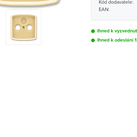
Kód dodavatele:
EAN:
Ihned k vyzvednu
Ihned k odeslání 1
Pobočka
Brno - Kšírova (
Brno - Řečkovi
Blansko
Bystřice nad P