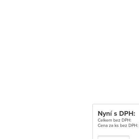
Uherské Hradišt
Velké Meziříčí
Vysoké Mýto
Zábřeh
Zastávka u Brn
Zlín
Žďár nad Sáza
Nyní s DPH:
Celkem bez DPH:
Cena za ks bez DPH: