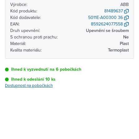
Výrobce:
ABB
Kód produktu:
81489637
Kód dodavatele:
5011E-A00300 36
EAN:
8592624077558
Druh upevnění:
Upevnění se šroubem
S ochranou proti prachu:
Ne
Materiál:
Plast
Kvalita materiálu:
Termoplast
Ihned k vyzvednutí na 6 pobočkách
Ihned k odeslání 10 ks
Dostupnost na pobočkách
Pobočka
Dostupnost
Brno - Kšírova
Ihned k vyzvednutí 10 ks