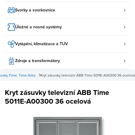
Svorky a svorkovnice
Úložné a nosné systémy
Vytápění, klimatizace a TUV
Zdroje a transformátory
suvky Time, Time Arbo
Kryt zásuvky televizní ABB Time 5011E-A00300 36 ocelová
Kryt zásuvky televizní ABB Time
5011E-A00300 36 ocelová