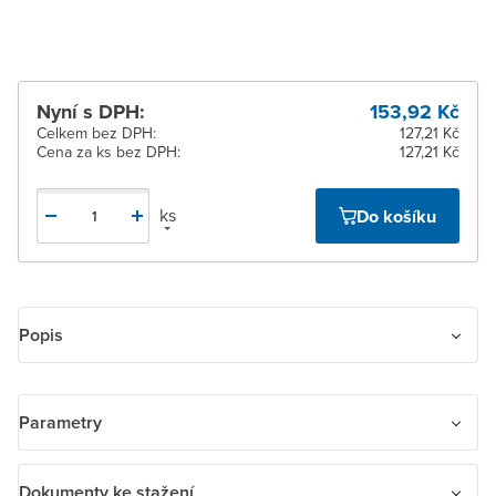
Nyní s DPH:
153,92 Kč
Celkem bez DPH:
127,21 Kč
Cena za ks bez DPH:
127,21 Kč
ks
Do košíku
Popis
Kryt zásuvky televizní, rozhlasové a satelitní. S vylamovacím
otvorem. Pro přístroj anténní zásuvky řazení TV+R, TV+R+SAT.
Parametry
Název parametru
Hodnota
Dokumenty ke stažení