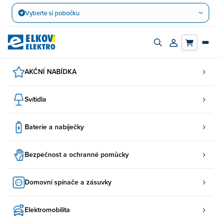
Přejít
Vyberte si pobočku
na
obsah
Zapnout/vypnout
Přihlásit/registro
vyhledávací
účet
panel
AKČNÍ NABÍDKA
Svítidla
Baterie a nabíječky
Bezpečnost a ochranné pomůcky
Domovní spínače a zásuvky
Elektromobilita