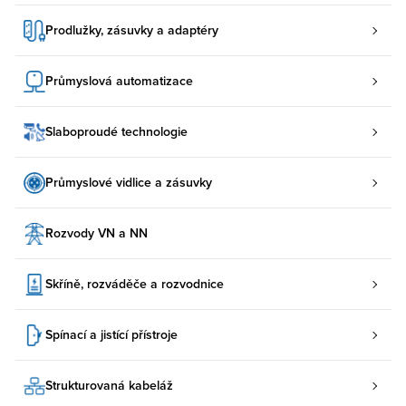
Prodlužky, zásuvky a adaptéry
Průmyslová automatizace
Slaboproudé technologie
Průmyslové vidlice a zásuvky
Rozvody VN a NN
Skříně, rozváděče a rozvodnice
Spínací a jistící přístroje
Strukturovaná kabeláž