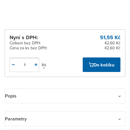
Žďár nad Sázavou
Ihned k vyzvednutí 12 ks
Nyní s DPH:
51,55 Kč
Celkem bez DPH:
42,60 Kč
Cena za ks bez DPH:
42,60 Kč
ks
Do košíku
Popis
Kryt zásuvky anténní, s vylamovacím otvorem
Parametry
Pro přístroj anténní zásuvky řazení TV+R, TV+R+SAT.