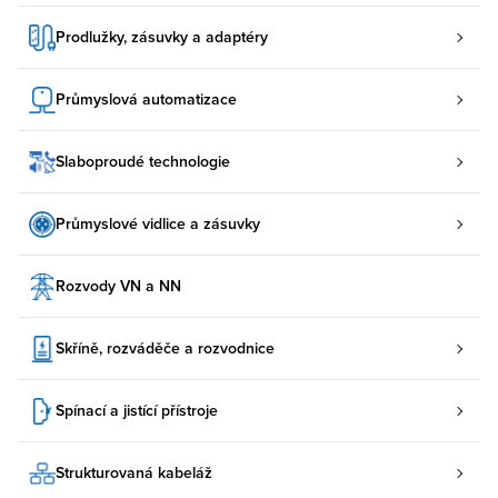
Prodlužky, zásuvky a adaptéry
Průmyslová automatizace
Slaboproudé technologie
Průmyslové vidlice a zásuvky
Rozvody VN a NN
Skříně, rozváděče a rozvodnice
Spínací a jistící přístroje
Strukturovaná kabeláž