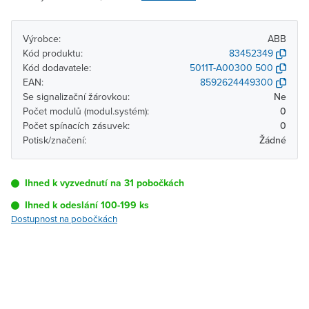
Výrobce:
ABB
Kód produktu:
83452349
Kód dodavatele:
5011T-A00300 500
EAN:
8592624449300
Se signalizační žárovkou:
Ne
Počet modulů (modul.systém):
0
Počet spínacích zásuvek:
0
Potisk/značení:
Žádné
Ihned k vyzvednutí na 31 pobočkách
Ihned k odeslání 100-199 ks
Dostupnost na pobočkách
Pobočka
Dostupnost