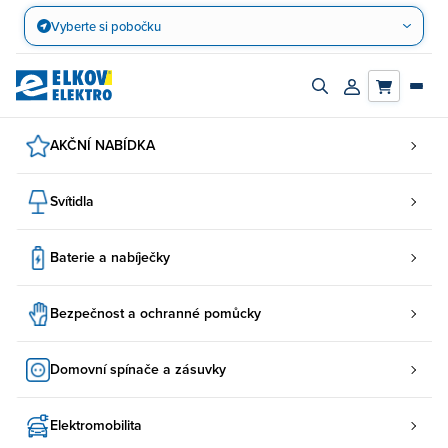
Přejít
Vyberte si pobočku
na
obsah
Zapnout/vypnout
Přihlásit/registro
vyhledávací
účet
panel
AKČNÍ NABÍDKA
Svítidla
Baterie a nabíječky
Bezpečnost a ochranné pomůcky
Domovní spínače a zásuvky
Elektromobilita