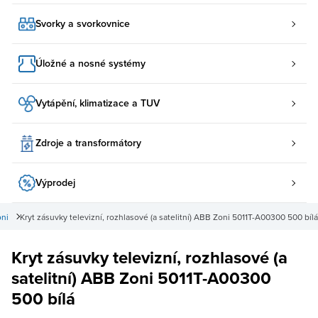
Svorky a svorkovnice
Úložné a nosné systémy
Vytápění, klimatizace a TUV
Zdroje a transformátory
Výprodej
oni
Kryt zásuvky televizní, rozhlasové (a satelitní) ABB Zoni 5011T-A00300 500 bílá
Kryt zásuvky televizní, rozhlasové (a
satelitní) ABB Zoni 5011T-A00300
500 bílá