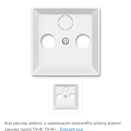
Kryt zásuvky anténní, s vylamovacím otvoremPro přístroj anténní
zásuvky řazení TV+R, TV+R+...
Zobrazit více