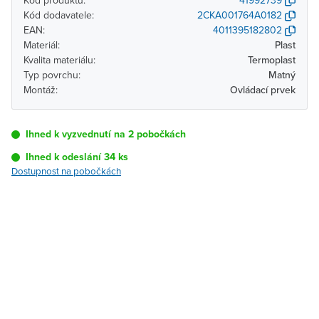
Kód produktu:
41992739
Kód dodavatele:
2CKA001764A0182
EAN:
4011395182802
Materiál:
Plast
Kvalita materiálu:
Termoplast
Typ povrchu:
Matný
Montáž:
Ovládací prvek
Ihned k vyzvednutí na 2 pobočkách
Ihned k odeslání 34 ks
Dostupnost na pobočkách
Pobočka
Dostupnost
Brno - Kšírova
Ihned k vyzvednutí 34 ks
(centrála)