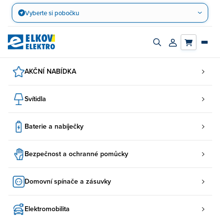
Přejít
Vyberte si pobočku
na
obsah
Zapnout/vypnout
Přihlásit/registro
vyhledávací
účet
panel
AKČNÍ NABÍDKA
Svítidla
Baterie a nabíječky
Bezpečnost a ochranné pomůcky
Domovní spínače a zásuvky
Elektromobilita