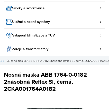
Svorky a svorkovnice
Úložné a nosné systémy
Vytápění, klimatizace a TUV
Zdroje a transformátory
ABB
Nosná maska ABB 1764-0-0182 2násobná Reflex SI, černá, 2CKA001764A0182
Nosná maska ABB 1764-0-0182
2násobná Reflex SI, černá,
2CKA001764A0182