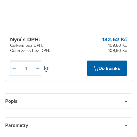
Žďár nad Sázavou
K vyzvednutí do 2
pracovních dnů
Nyní s DPH:
132,62 Kč
Celkem bez DPH:
109,60 Kč
Cena za ks bez DPH:
109,60 Kč
ks
Do košíku
Popis
Maska nosná pro komunikační přístroje s 2 otvory.
Parametry