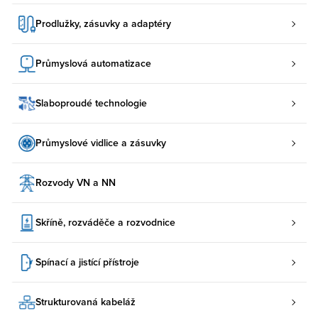
Prodlužky, zásuvky a adaptéry
Průmyslová automatizace
Slaboproudé technologie
Průmyslové vidlice a zásuvky
Rozvody VN a NN
Skříně, rozváděče a rozvodnice
Spínací a jistící přístroje
Strukturovaná kabeláž