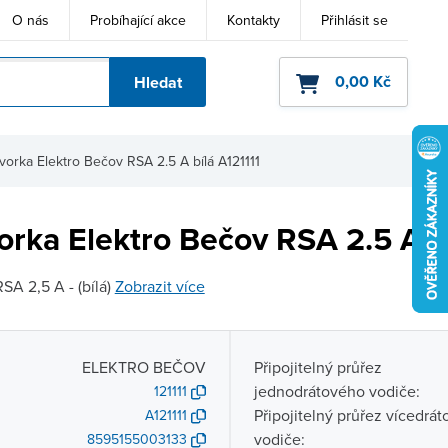
O nás
Probíhající akce
Kontakty
Přihlásit se
0,00 Kč
Hledat
ho kódu
orka Elektro Bečov RSA 2.5 A bílá A121111
rka Elektro Bečov RSA 2.5 A bí
SA 2,5 A - (bílá)
Zobrazit více
ELEKTRO BEČOV
Připojitelný průřez
jednodrátového vodiče:
121111
Připojitelný průřez vícedrá
A121111
vodiče:
8595155003133