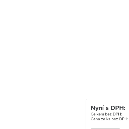
Uherské Hradišt
Velké Meziříčí
Vysoké Mýto
Zábřeh
Zastávka u Brn
Zlín
Žďár nad Sáza
Nyní s DPH:
Celkem bez DPH:
Cena za ks bez DPH: