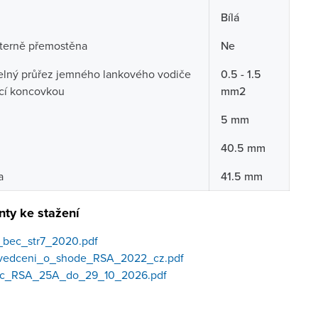
Bílá
nterně přemostěna
Ne
telný průřez jemného lankového vodiče
0.5 - 1.5
ací koncovkou
mm2
5 mm
40.5 mm
a
41.5 mm
ty ke stažení
t_bec_str7_2020.pdf
vedceni_o_shode_RSA_2022_cz.pdf
ec_RSA_25A_do_29_10_2026.pdf