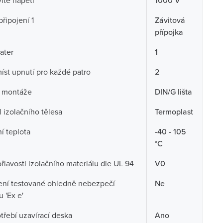
té napětí
1000 V
připojení 1
Závitová
přípojka
ater
1
íst upnutí pro každé patro
2
 montáže
DIN/G lišta
l izolačního tělesa
Termoplast
í teplota
-40 - 105
°C
ořlavosti izolačního materiálu dle UL 94
V0
ení testované ohledně nebezpečí
Ne
 'Ex e'
třebí uzavírací deska
Ano