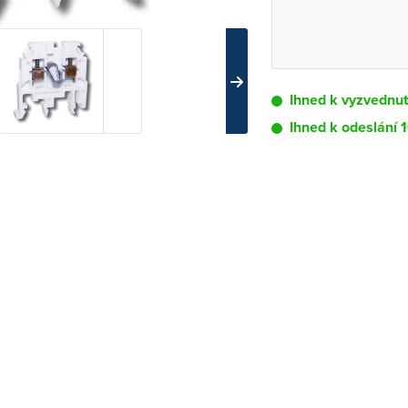
Ihned k vyzvednu
Ihned k odeslání 
Pobočka
Brno - Kšírova (
Brno - Řečkovi
Blansko
Bystřice nad P