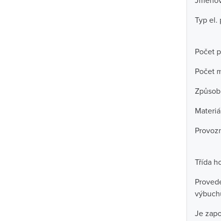
Jmenovi
Typ el. 
Počet p
Počet m
Způsob
Materiá
Provozn
Třída h
Proved
výbuchu
Je zapo