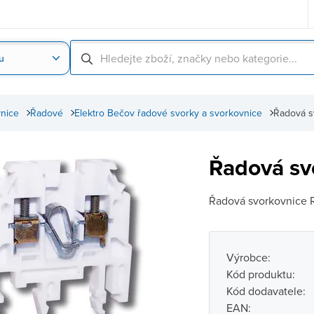
u
Nahrát obrázek produktu
Skenování čárové
vnice
Řadové
Elektro Bečov řadové svorky a svorkovnice
Řadová sv
Řadová svo
Řadová svorkovnice R
Výrobce:
Kód produktu:
Kód dodavatele:
EAN: