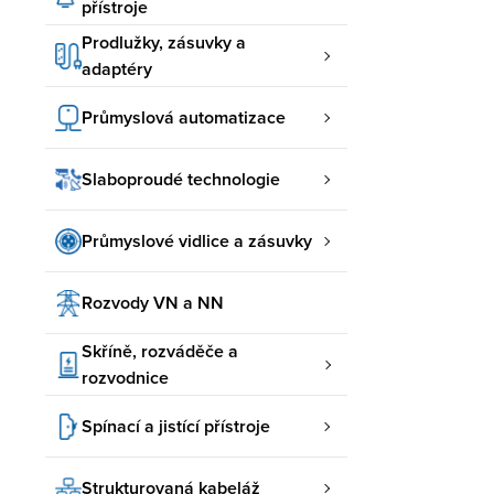
přístroje
Prodlužky, zásuvky a
adaptéry
Průmyslová automatizace
Slaboproudé technologie
Průmyslové vidlice a zásuvky
Rozvody VN a NN
Skříně, rozváděče a
rozvodnice
Spínací a jistící přístroje
Strukturovaná kabeláž