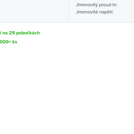
Jmenovitý proud In:
Jmenovité napětí:
tí na 29 pobočkách
1000+ ks
Dostupnost
centrála)
Ihned k vyzvednutí 1000+ ks
ce
Ihned k vyzvednutí 200-299 ks
Ihned k vyzvednutí 200-299 ks
ernštejnem
Ihned k vyzvednutí 100-199 ks