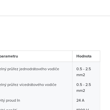
parametru
Hodnota
telný průřez jednodrátového vodiče
0.5 - 2.5
mm2
telný průřez vícedrátového vodiče
0.5 - 2.5
mm2
tý proud In
24 A