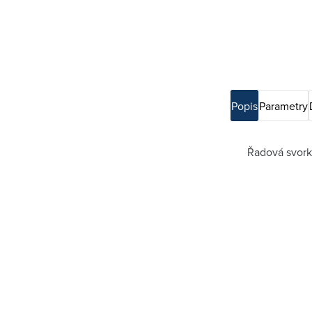
Popis
Parametry
Řadová svorko