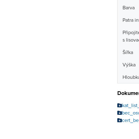
Barva
Patra i
Připoji
s lisov
Šířka
Výška
Hloubk
Dokumen
kat_lis
bec_os
cert_b