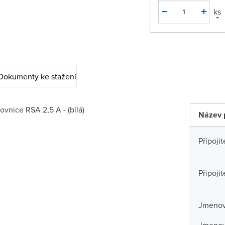
ks
Dokumenty ke stažení
vnice RSA 2,5 A - (bílá)
Název 
Připoji
Připoji
Jmenovi