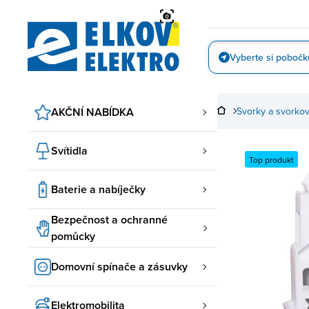
Přejít
na
obsah
Vyberte si pobočk
Vyfotit
AKČNÍ NABÍDKA
Svorky a svorko
Svítidla
Top produkt
Baterie a nabíječky
Bezpečnost a ochranné
pomůcky
Domovní spínače a zásuvky
Elektromobilita