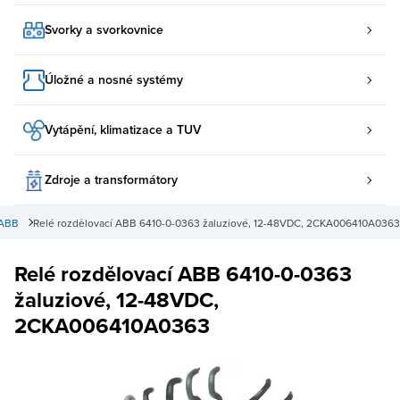
Svorky a svorkovnice
Úložné a nosné systémy
Vytápění, klimatizace a TUV
Zdroje a transformátory
 ABB
Relé rozdělovací ABB 6410-0-0363 žaluziové, 12-48VDC, 2CKA006410A0363
Relé rozdělovací ABB 6410-0-0363
žaluziové, 12-48VDC,
2CKA006410A0363