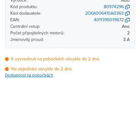
Výrobce:
ABB
Kód produktu:
80974296
Kód dodavatele:
2CKA006410A0363
EAN:
4011395019672
Centrální vstup:
Ano
Počet připojitelných motorů:
2
Jmenovitý proud:
3 A
K vyzvednutí na pobočkách obvykle do 2 dnů
Na objednání obvykle do 2 dnů
Dostupnost na pobočkách
Pobočka
Dostupnost
Brno - Kšírova
Na objednání obvykle do
(centrála)
2 dnů