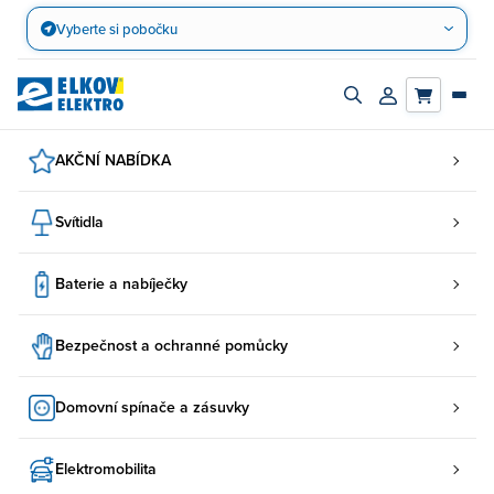
Přejít
Vyberte si pobočku
na
obsah
Zapnout/vypnout
Přihlásit/registro
vyhledávací
účet
panel
AKČNÍ NABÍDKA
Svítidla
Baterie a nabíječky
Bezpečnost a ochranné pomůcky
Domovní spínače a zásuvky
Elektromobilita