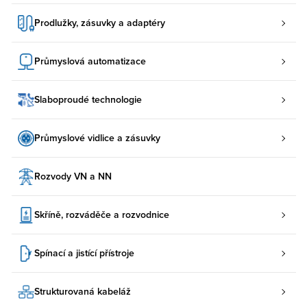
Prodlužky, zásuvky a adaptéry
Průmyslová automatizace
Slaboproudé technologie
Průmyslové vidlice a zásuvky
Rozvody VN a NN
Skříně, rozváděče a rozvodnice
Spínací a jistící přístroje
Strukturovaná kabeláž