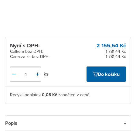
Žďár nad Sázavou
Na objednání obvykle do
2 dnů
Nyní s DPH:
2 155,54 Kč
Celkem bez DPH:
1 781,44 Kč
Cena za ks bez DPH:
1 781,44 Kč
ks
Do košíku
Recykl. poplatek
0,08 Kč
započten v ceně.
Popis