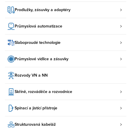
Prodlužky, zásuvky a adaptéry
Průmyslová automatizace
Slaboproudé technologie
Průmyslové vidlice a zásuvky
Rozvody VN a NN
Skříně, rozváděče a rozvodnice
Spínací a jistící přístroje
Strukturovaná kabeláž