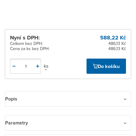
pracovních dnů
Nyní s DPH:
588,22 Kč
Celkem bez DPH:
486,13 Kč
Cena za ks bez DPH:
486,13 Kč
ks
Do košíku
Popis
Spínač trojpólový páčkový zapuštěný
Parametry