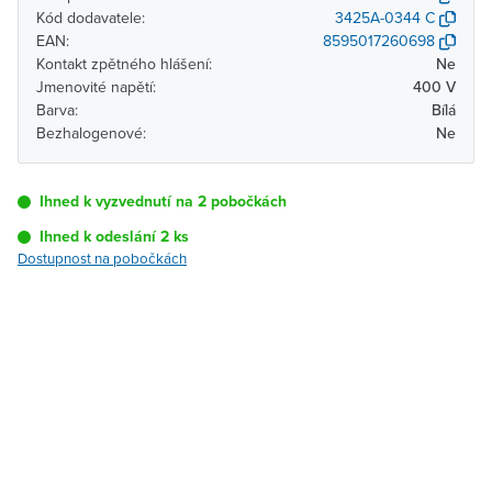
Kód dodavatele:
3425A-0344 C
EAN:
8595017260698
Kontakt zpětného hlášení:
Ne
Jmenovité napětí:
400 V
Barva:
Bílá
Bezhalogenové:
Ne
Ihned k vyzvednutí na 2 pobočkách
Ihned k odeslání 2 ks
Dostupnost na pobočkách
Pobočka
Dostupnost
Brno - Kšírova
Ihned k vyzvednutí 2 ks
(centrála)