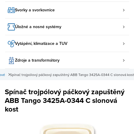
Svorky a svorkovnice
Úložné a nosné systémy
Vytápění, klimatizace a TUV
Zdroje a transformátory
lové
Spínač trojpólový páčkový zapuštěný ABB Tango 3425A-0344 C slonová kost
Spínač trojpólový páčkový zapuštěný
ABB Tango 3425A-0344 C slonová
kost