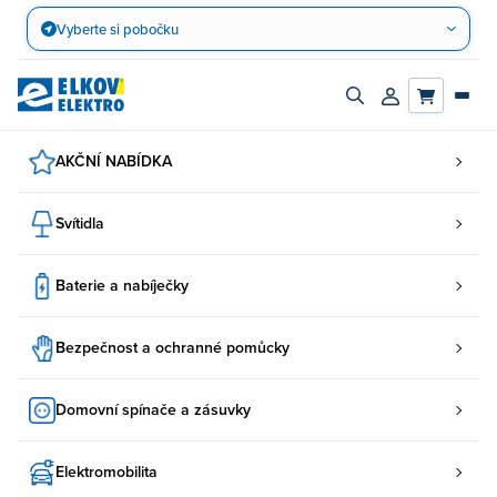
Přejít
Vyberte si pobočku
na
obsah
Zapnout/vypnout
Přihlásit/registro
vyhledávací
účet
panel
AKČNÍ NABÍDKA
Svítidla
Baterie a nabíječky
Bezpečnost a ochranné pomůcky
Domovní spínače a zásuvky
Elektromobilita