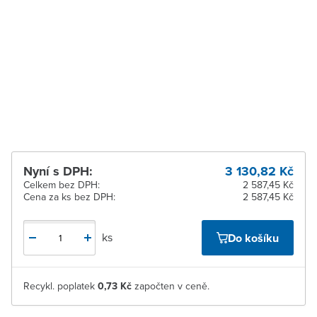
pracovních dnů
Zlín
K vyzvednutí do 2
pracovních dnů
Žďár nad Sázavou
K vyzvednutí do 2
pracovních dnů
Nyní s DPH:
3 130,82 Kč
Celkem bez DPH:
2 587,45 Kč
Cena za ks bez DPH:
2 587,45 Kč
ks
Do košíku
Recykl. poplatek
0,73 Kč
započten v ceně.