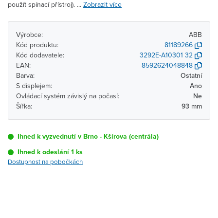
použít spínací přístroj). ...
Zobrazit více
Výrobce:
ABB
Kód produktu:
81189266
Kód dodavatele:
3292E-A10301 32
EAN:
8592624048848
Barva:
Ostatní
S displejem:
Ano
Ovládací systém závislý na počasí:
Ne
Šířka:
93 mm
Ihned k vyzvednutí v Brno - Kšírova (centrála)
Ihned k odeslání 1 ks
Dostupnost na pobočkách