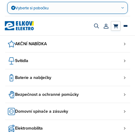
Přejít
Vyberte si pobočku
na
obsah
Zapnout/vypnout
Přihlásit/registro
vyhledávací
účet
panel
AKČNÍ NABÍDKA
Svítidla
Baterie a nabíječky
Bezpečnost a ochranné pomůcky
Domovní spínače a zásuvky
Elektromobilita