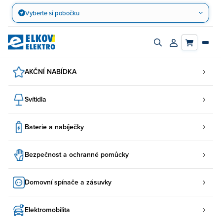
Přejít
Vyberte si pobočku
na
obsah
Zapnout/vypnout
Přihlásit/registro
vyhledávací
účet
panel
AKČNÍ NABÍDKA
Svítidla
Baterie a nabíječky
Bezpečnost a ochranné pomůcky
Domovní spínače a zásuvky
Elektromobilita