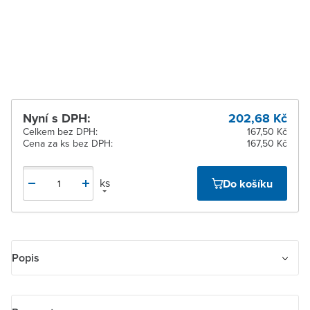
pracovních dnů
Žďár nad Sázavou
K vyzvednutí do 2
pracovních dnů
Nyní s DPH:
202,68 Kč
Celkem bez DPH:
167,50 Kč
Cena za ks bez DPH:
167,50 Kč
ks
Do košíku
Popis
Zásuvka jednonásobná s ochranným kolíkem, s integrovanými
clonkami