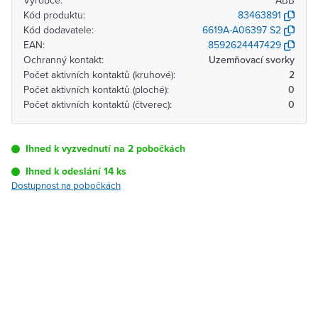
Výrobce:
ABB
Kód produktu:
83463891
Kód dodavatele:
6619A-A06397 S2
EAN:
8592624447429
Ochranný kontakt:
Uzemňovací svorky
Počet aktivních kontaktů (kruhové):
2
Počet aktivních kontaktů (ploché):
0
Počet aktivních kontaktů (čtverec):
0
Ihned k vyzvednutí na 2 pobočkách
Ihned k odeslání 14 ks
Dostupnost na pobočkách
Pobočka
Dostupnost
Brno - Kšírova
Ihned k vyzvednutí 14 ks