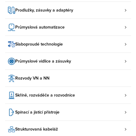
Prodlužky, zásuvky a adaptéry
Průmyslová automatizace
Slaboproudé technologie
Průmyslové vidlice a zásuvky
Rozvody VN a NN
Skříně, rozváděče a rozvodnice
Spínací a jistící přístroje
Strukturovaná kabeláž