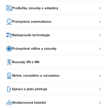
Prodlužky, zásuvky a adaptéry
Průmyslová automatizace
Slaboproudé technologie
Průmyslové vidlice a zásuvky
Rozvody VN a NN
Skříně, rozváděče a rozvodnice
Spínací a jistící přístroje
Strukturovaná kabeláž