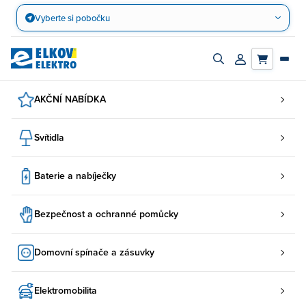
Přejít
Vyberte si pobočku
na
obsah
Zapnout/vypnout
Přihlásit/registro
vyhledávací
účet
panel
AKČNÍ NABÍDKA
Svítidla
Baterie a nabíječky
Bezpečnost a ochranné pomůcky
Domovní spínače a zásuvky
Elektromobilita