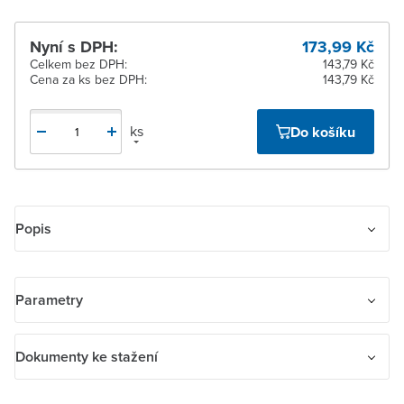
Nyní s DPH:
173,99 Kč
Celkem bez DPH:
143,79 Kč
Cena za ks bez DPH:
143,79 Kč
ks
Do košíku
Popis
Zásuvka jednonásobná s ochranným kolíkem, s integrovanými
clonkami
Parametry
Bezpečnostní clonky jsou integrované v přístroji zásuvky.
Název parametru
Hodnota
IP 40
Dokumenty ke stažení
16 A, 250 V AC
Ochranný kontakt
Uzemňovací
Dokumenty ke stažení