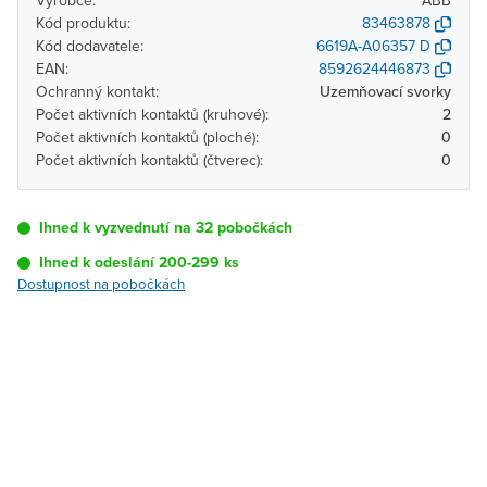
Výrobce:
ABB
Kód produktu:
83463878
Kód dodavatele:
6619A-A06357 D
EAN:
8592624446873
Ochranný kontakt:
Uzemňovací svorky
Počet aktivních kontaktů (kruhové):
2
Počet aktivních kontaktů (ploché):
0
Počet aktivních kontaktů (čtverec):
0
Ihned k vyzvednutí na 32 pobočkách
Ihned k odeslání 200-299 ks
Dostupnost na pobočkách
Pobočka
Dostupnost
Brno - Kšírova
Ihned k vyzvednutí 200-