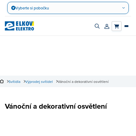
Přejít
Vyberte si pobočku
na
obsah
Zapnout/vypnout
Přihlásit/registro
vyhledávací
účet
panel
Svítidla
Výprodej svítidel
Vánoční a dekorativní osvětlení
Vánoční a dekorativní osvětlení