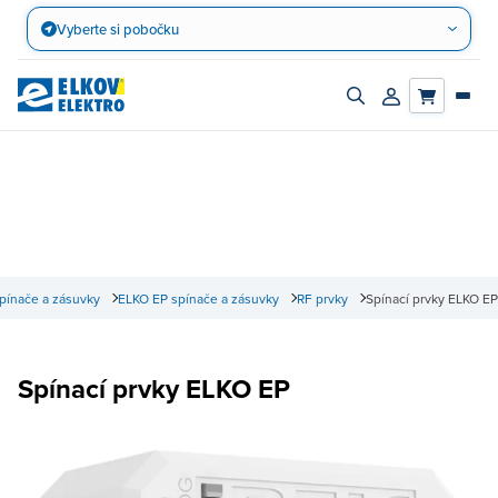
Přejít
Vyberte si pobočku
na
obsah
Zapnout/vypnout
Přihlásit/registro
vyhledávací
účet
panel
pínače a zásuvky
ELKO EP spínače a zásuvky
RF prvky
Spínací prvky ELKO EP
Spínací prvky ELKO EP