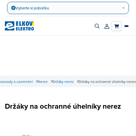
Přejít
Vyberte si pobočku
na
obsah
Zapnout/vypnout
Přihlásit/registro
vyhledávací
účet
panel
osvody a uzemnění
Nerez
Držáky nerez
Držáky na ochranné úhelníky nerez
Držáky na ochranné úhelníky nerez