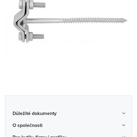
Důležité dokumenty
Obchodní podmínky
O společnosti
Možnosti dopravy a platby
O nás