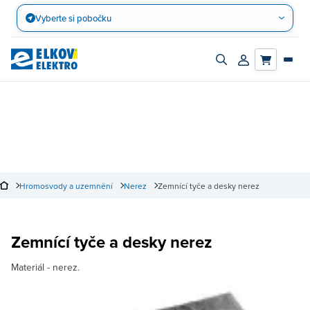
Přejít
Vyberte si pobočku
na
obsah
Zapnout/vypnout
Přihlásit/registro
vyhledávací
účet
panel
Hromosvody a uzemnění
Nerez
Zemnící tyče a desky nerez
Zemnící tyče a desky nerez
Materiál - nerez.