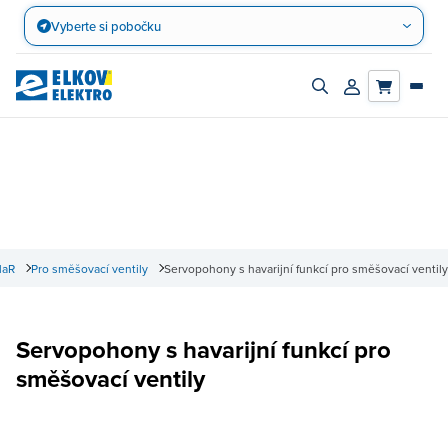
Přejít
Vyberte si pobočku
na
obsah
Zapnout/vypnout
Přihlásit/registro
vyhledávací
účet
panel
MaR
Pro směšovací ventily
Servopohony s havarijní funkcí pro směšovací ventily
Servopohony s havarijní funkcí pro
směšovací ventily