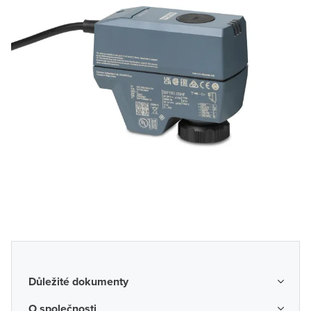
Důležité dokumenty
Obchodní podmínky
O společnosti