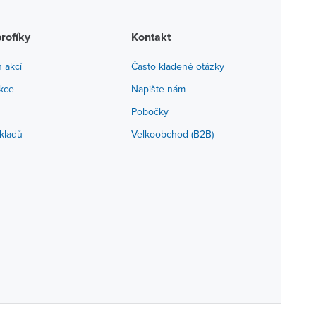
profíky
Kontakt
h akcí
Často kladené otázky
akce
Napište nám
Pobočky
kladů
Velkoobchod (B2B)