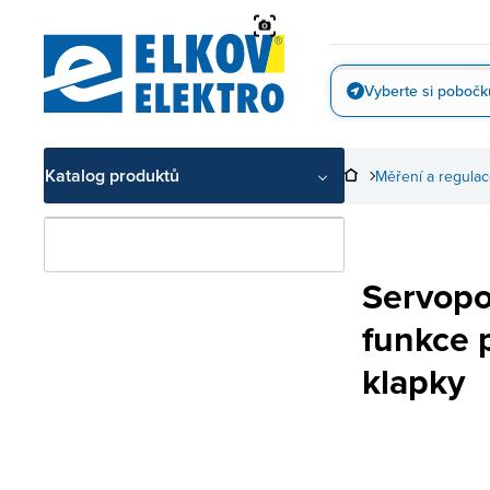
Přejít
na
obsah
Vyberte si pobočk
Vyfotit
Katalog produktů
Měření a regula
Servopo
funkce 
klapky