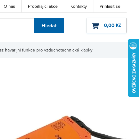
O nás
Probíhající akce
Kontakty
Přihlásit se
0,00 Kč
Hledat
ho kódu
z havarijní funkce pro vzduchotechnické klapky