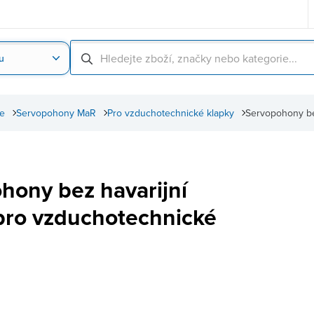
u
Nahrát obrázek produktu
Skenování čárové
ce
Servopohony MaR
Pro vzduchotechnické klapky
Servopohony be
hony bez havarijní
pro vzduchotechnické