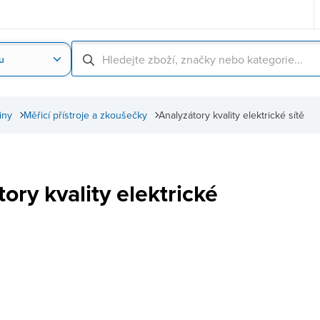
u
Nahrát obrázek produktu
Skenování čárové
iny
Měřicí přístroje a zkoušečky
Analyzátory kvality elektrické sítě
ory kvality elektrické