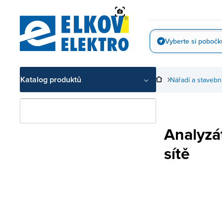
Přejít
na
obsah
Vyberte si pobočk
Vyfotit
Katalog produktů
Nářadí a stavebn
Analyzát
sítě