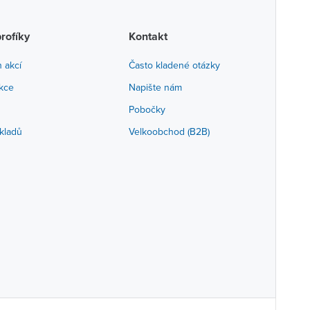
profíky
Kontakt
h akcí
Často kladené otázky
akce
Napište nám
Pobočky
kladů
Velkoobchod (B2B)