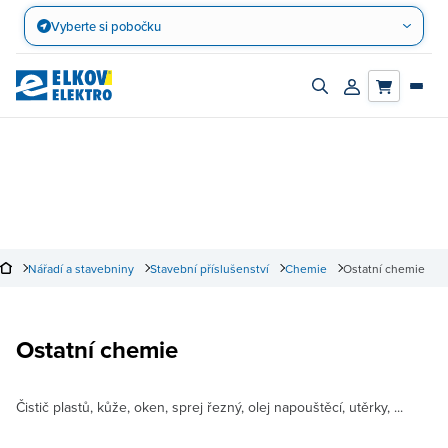
Přejít
Vyberte si pobočku
na
obsah
Zapnout/vypnout
Přihlásit/registro
vyhledávací
účet
panel
Nářadí a stavebniny
Stavební příslušenství
Chemie
Ostatní chemie
Ostatní chemie
Čistič plastů, kůže, oken, sprej řezný, olej napouštěcí, utěrky, ...