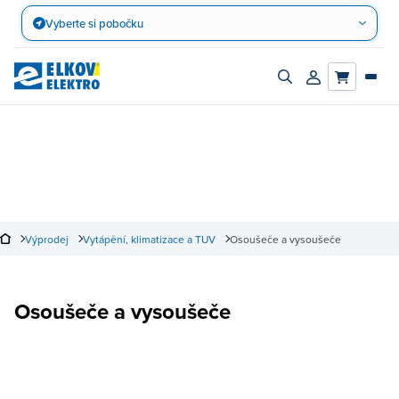
Přejít
Vyberte si pobočku
na
obsah
Zapnout/vypnout
Přihlásit/registro
vyhledávací
účet
panel
Výprodej
Vytápění, klimatizace a TUV
Osoušeče a vysoušeče
Osoušeče a vysoušeče