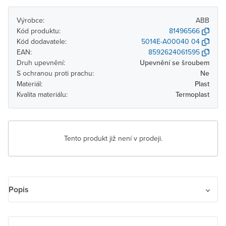
Výrobce:
ABB
Kód produktu:
81496566
Kód dodavatele:
5014E-A00040 04
EAN:
8592624061595
Druh upevnění:
Upevnění se šroubem
S ochranou proti prachu:
Ne
Materiál:
Plast
Kvalita materiálu:
Termoplast
Tento produkt již není v prodeji.
Popis
Kryt zásuvky reproduktorové, komunikační přímé nebo přístroje
nabíjecího USB. Pro reproduktorovou zásuvku, pro komunikační