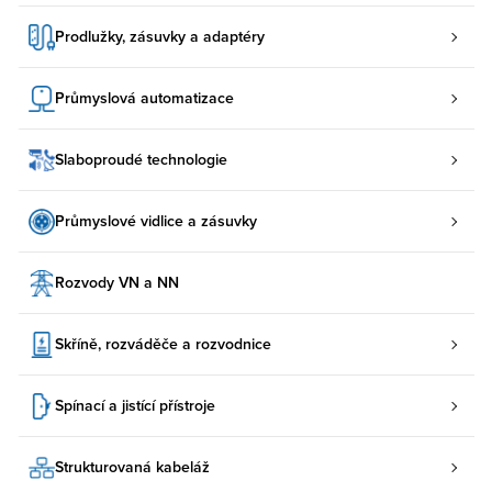
Prodlužky, zásuvky a adaptéry
Průmyslová automatizace
Slaboproudé technologie
Průmyslové vidlice a zásuvky
Rozvody VN a NN
Skříně, rozváděče a rozvodnice
Spínací a jistící přístroje
Strukturovaná kabeláž