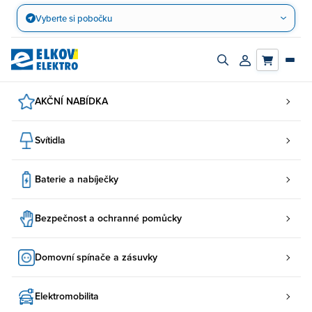
Přejít
Vyberte si pobočku
na
obsah
Zapnout/vypnout
Přihlásit/registro
vyhledávací
účet
panel
AKČNÍ NABÍDKA
Svítidla
Baterie a nabíječky
Bezpečnost a ochranné pomůcky
Domovní spínače a zásuvky
Elektromobilita