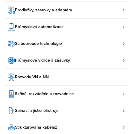
Prodlužky, zásuvky a adaptéry
Průmyslová automatizace
Slaboproudé technologie
Průmyslové vidlice a zásuvky
Rozvody VN a NN
Skříně, rozváděče a rozvodnice
Spínací a jistící přístroje
Strukturovaná kabeláž