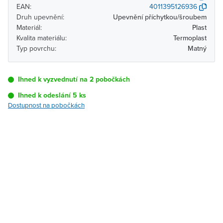
EAN:
4011395126936
Druh upevnění:
Upevnění příchytkou/šroubem
Materiál:
Plast
Kvalita materiálu:
Termoplast
Typ povrchu:
Matný
Ihned k vyzvednutí na 2 pobočkách
Ihned k odeslání 5 ks
Dostupnost na pobočkách
Pobočka
Dostupnost
Brno - Kšírova
Ihned k vyzvednutí 5 ks
(centrála)
Brno - Řečkovice
K vyzvednutí do 2