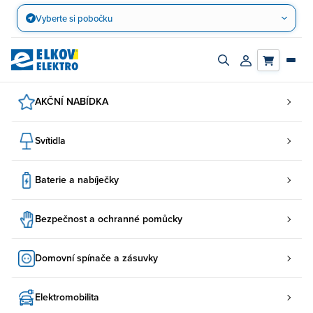
Přejít
Vyberte si pobočku
na
obsah
Zapnout/vypnout
Přihlásit/registro
vyhledávací
účet
panel
AKČNÍ NABÍDKA
Svítidla
Baterie a nabíječky
Bezpečnost a ochranné pomůcky
Domovní spínače a zásuvky
Elektromobilita