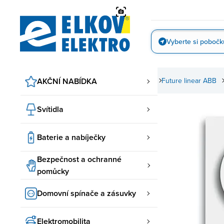
Přejít
na
obsah
Vyberte si pobočk
Vyfotit
ovní spínače a zásuvky
AKČNÍ NABÍDKA
ABB spínače a zásuvky
Future linear ABB
Svítidla
Baterie a nabíječky
Bezpečnost a ochranné
pomůcky
Domovní spínače a zásuvky
Elektromobilita