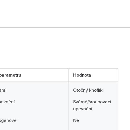
parametru
Hodnota
ení
Otočný knoflík
pevnění
Svěrné/šroubovací
upevnění
ogenové
Ne