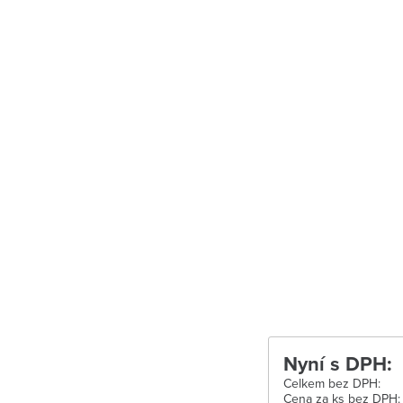
Uherské Hradiš
Uherské Hradišt
Velké Meziříčí
Vysoké Mýto
Zábřeh
Zastávka u Brn
Zlín
Žďár nad Sáza
Nyní s DPH:
Celkem bez DPH:
Cena za ks bez DPH: