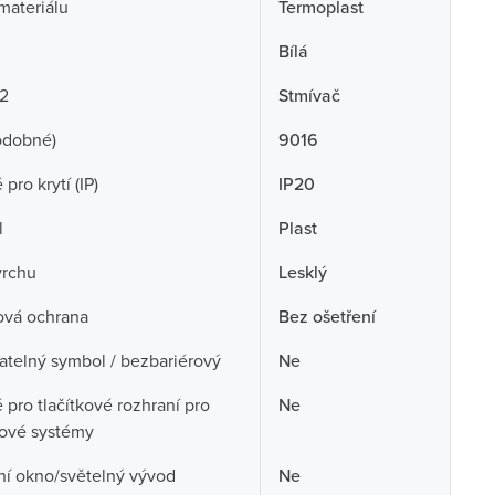
 materiálu
Termoplast
Bílá
 2
Stmívač
odobné)
9016
pro krytí (IP)
IP20
l
Plast
vrchu
Lesklý
ová ochrana
Bez ošetření
telný symbol / bezbariérový
Ne
pro tlačítkové rozhraní pro
Ne
cové systémy
ní okno/světelný vývod
Ne