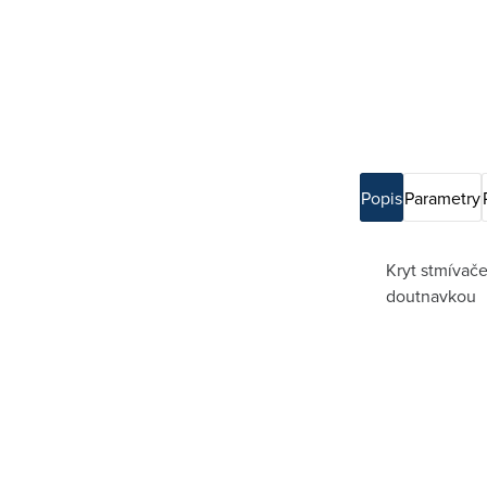
Popis
Parametry
Kryt stmívač
doutnavkou