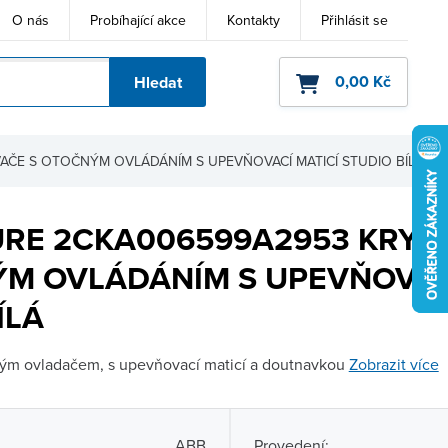
O nás
Probíhající akce
Kontakty
Přihlásit se
0,00 Kč
Hledat
ho kódu
AČE S OTOČNÝM OVLÁDÁNÍM S UPEVŇOVACÍ MATICÍ STUDIO BÍLÁ
URE 2CKA006599A2953 KRYT
M OVLÁDÁNÍM S UPEVŇOVAC
ÍLÁ
ným ovladačem, s upevňovací maticí a doutnavkou
Zobrazit více
ABB
Provedení: