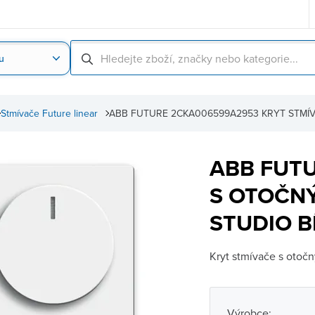
u
Nahrát obrázek produktu
Skenování čárové
Stmívače Future linear
ABB FUTURE 2CKA006599A2953 KRYT STMÍV
ABB FUT
S OTOČNÝ
STUDIO B
Kryt stmívače s otoč
Výrobce: