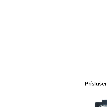
Přísluše