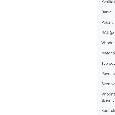
Kvalita
Barva
Použití
RAL (p
Vhodné 
Materiá
Typ po
Povrch
Skenova
Vhodné 
sběrni
Kontrol