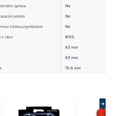
teriální úprava
Ne
sovacím polem
Ne
nnou čočkou/symbolem
Ne
 v rázu
IK03
63 mm
63 mm
a
15.6 mm