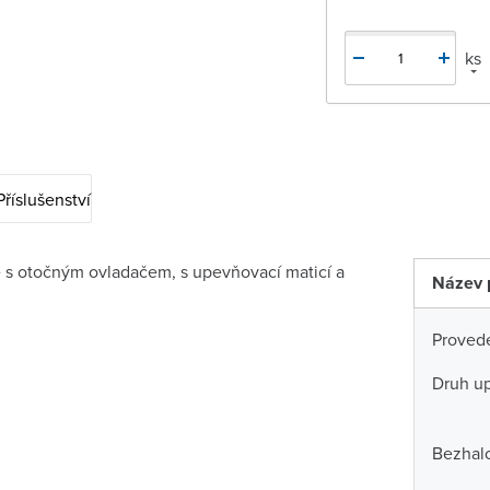
ks
Příslušenství
e s otočným ovladačem, s upevňovací maticí a
Název 
Proved
Druh u
Bezhal