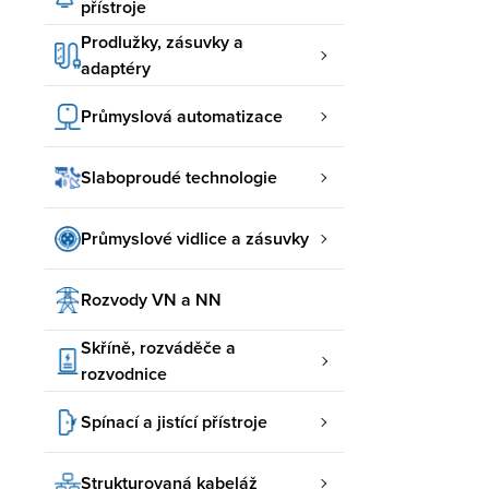
přístroje
Prodlužky, zásuvky a
adaptéry
Průmyslová automatizace
Slaboproudé technologie
Průmyslové vidlice a zásuvky
Rozvody VN a NN
Skříně, rozváděče a
rozvodnice
Spínací a jistící přístroje
Strukturovaná kabeláž