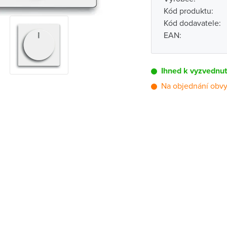
Kód produktu:
Kód dodavatele:
EAN:
Ihned k vyzvednut
Na objednání obvy
Pobočka
Brno - Kšírova (
Brno - Řečkovi
Blansko