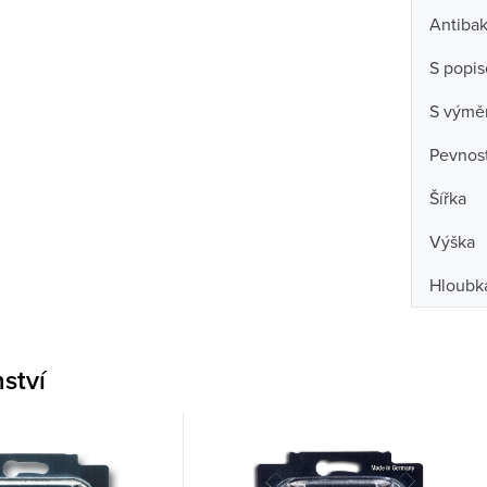
Antibak
S popi
S výmě
Pevnost
Šířka
Výška
Hloubk
nství