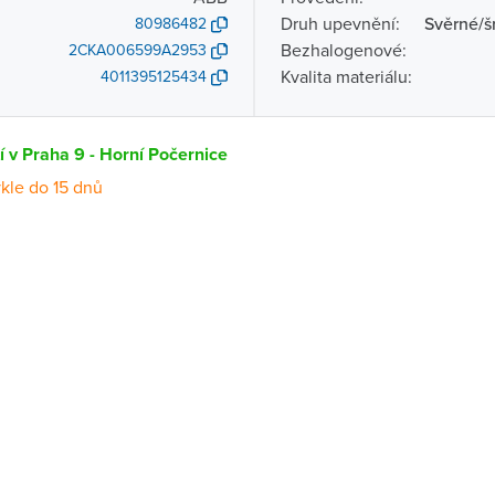
Druh upevnění:
Svěrné/š
80986482
Bezhalogenové:
2CKA006599A2953
Kvalita materiálu:
4011395125434
í v Praha 9 - Horní Počernice
kle do 15 dnů
Dostupnost
centrála)
Na objednání obvykle do 15 dnů
ce
Na objednání obvykle do 15 dnů
Na objednání obvykle do 15 dnů